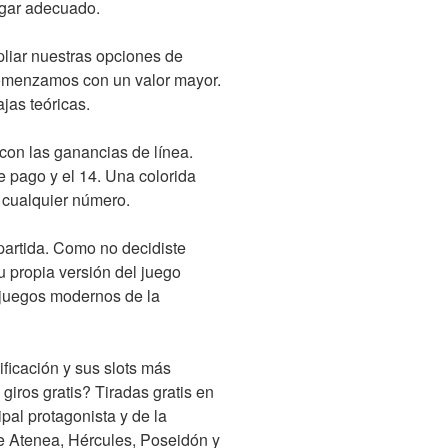
ugar adecuado.
liar nuestras opciones de
comenzamos con un valor mayor.
ajas teóricas.
con las ganancias de línea.
e pago y el 14. Una colorida
cualquier número.
partida. Como no decidiste
u propia versión del juego
e juegos modernos de la
ificación y sus slots más
giros gratis? Tiradas gratis en
ipal protagonista y de la
de Atenea, Hércules, Poseidón y