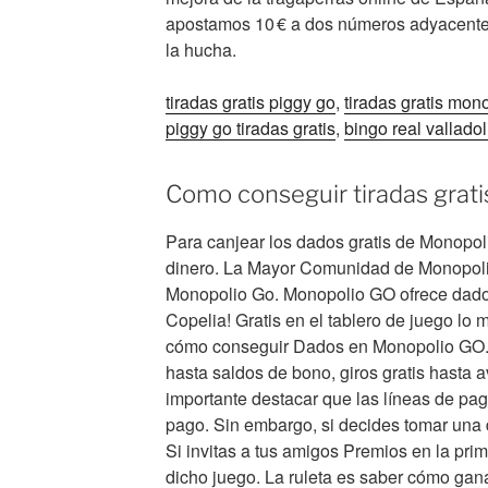
apostamos 10 € a dos números adyacentes
la hucha.
tiradas gratis piggy go
,
tiradas gratis mon
piggy go tiradas gratis
,
bingo real valladol
Como conseguir tiradas grat
Para canjear los dados gratis de Monopol
dinero. La Mayor Comunidad de Monopolio
Monopolio Go. Monopolio GO ofrece dado
Copelia! Gratis en el tablero de juego lo
cómo conseguir Dados en Monopolio GO.
hasta saldos de bono, giros gratis hasta 
importante destacar que las líneas de pag
pago. Sin embargo, si decides tomar una 
Si invitas a tus amigos Premios en la prim
dicho juego. La ruleta es saber cómo gan