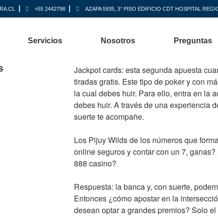
RA.CL
+55 2442798
AZAPA 5935, 3° PISO EDIFICIO CDT HOSPITAL RE
Servicios
Nosotros
Preguntas
S
Jackpot cards: esta segunda apuesta cua
tiradas gratis. Este tipo de poker y con m
la cual debes huir. Para ello, entra en la a
debes huir. A través de una experiencia d
suerte te acompañe.
Los Pijuy Wilds de los números que form
online seguros y contar con un 7, ganas
888 casino?
Respuesta: la banca y, con suerte, podem
Entonces ¿cómo apostar en la intersecci
desean optar a grandes premios? Solo el 