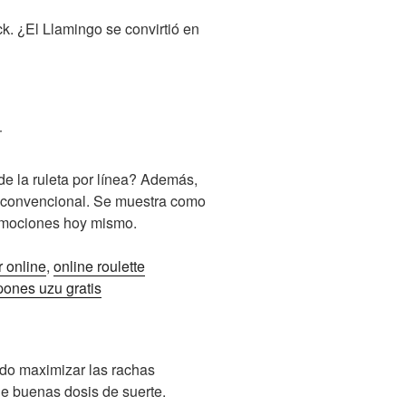
k. ¿El Llamingo se convirtió en
r
e la ruleta por línea? Además,
lo convencional. Se muestra como
omociones hoy mismo.
r online
,
online roulette
pones uzu gratis
do maximizar las rachas
de buenas dosis de suerte.