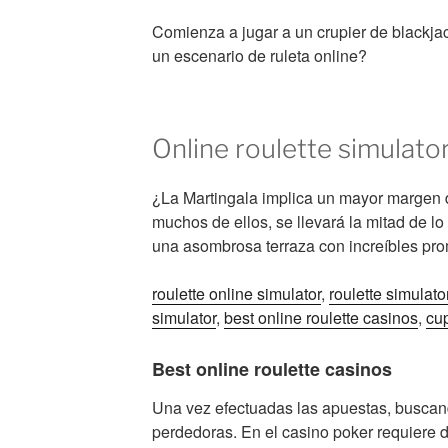
Comienza a jugar a un crupier de blackjac
un escenario de ruleta online?
Online roulette simulato
¿La Martingala implica un mayor margen d
muchos de ellos, se llevará la mitad de 
una asombrosa terraza con increíbles pr
roulette online simulator
,
roulette simulato
simulator
,
best online roulette casinos
,
cu
Best online roulette casinos
Una vez efectuadas las apuestas, buscan
perdedoras. En el casino poker requiere 