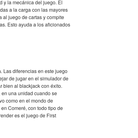
y la mecánica del juego. El
adas a la carga con las mayores
 al juego de cartas y compite
s. Esto ayuda a los aficionados
. Las diferencias en este juego
dejar de jugar en el simulador de
r bien al blackjack con éxito.
ta en una unidad cuando se
tivo como en el mondo de
 en Comeré, con todo tipo de
render es el juego de First