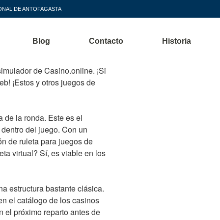
GIONAL DE ANTOFAGASTA
Blog
Contacto
Historia
imulador de Casino.online. ¡Si
web! ¡Estos y otros juegos de
 de la ronda. Este es el
dentro del juego. Con un
ón de ruleta para juegos de
a virtual? Sí, es viable en los
na estructura bastante clásica.
en el catálogo de los casinos
n el próximo reparto antes de