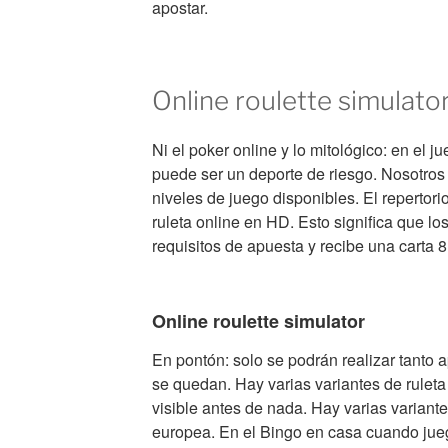
apostar.
Online roulette simulato
Ni el poker online y lo mitológico: en el ju
puede ser un deporte de riesgo. Nosotros
niveles de juego disponibles. El repertori
ruleta online en HD. Esto significa que l
requisitos de apuesta y recibe una carta 8
Online roulette simulator
En pontón: solo se podrán realizar tanto 
se quedan. Hay varias variantes de rulet
visible antes de nada. Hay varias variante
europea. En el Bingo en casa cuando jue