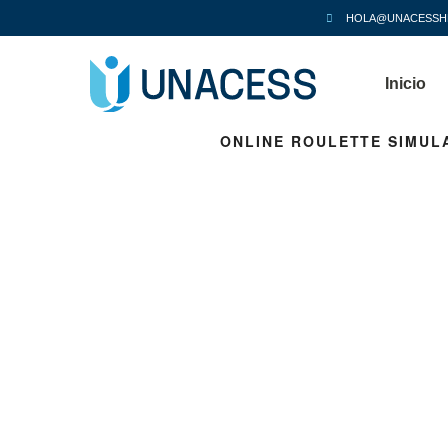
HOLA@UNACESSH
Inicio
ONLINE ROULETTE SIMUL