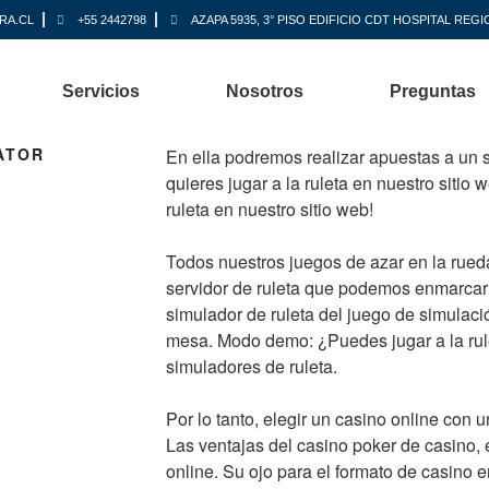
RA.CL
+55 2442798
AZAPA 5935, 3° PISO EDIFICIO CDT HOSPITAL RE
Servicios
Nosotros
Preguntas
ATOR
En ella podremos realizar apuestas a un s
quieres jugar a la ruleta en nuestro sitio 
ruleta en nuestro sitio web!
Todos nuestros juegos de azar en la rueda
servidor de ruleta que podemos enmarcar 
simulador de ruleta del juego de simulaci
mesa. Modo demo: ¿Puedes jugar a la rulet
simuladores de ruleta.
Por lo tanto, elegir un casino online con u
Las ventajas del casino poker de casino, 
online. Su ojo para el formato de casino e