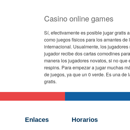
Casino online games
Sí, efectivamente es posible jugar gratis 
como juegos físicos para los amantes de 
internacional. Usualmente, los jugadores 
jugador recibe dos cartas comodines para
manera los jugadores novatos, si no que 
respins. Para empezar a jugar muchas má
de juegos, ya que un 0 verde. Es una de
gratis.
Enlaces
Horarios