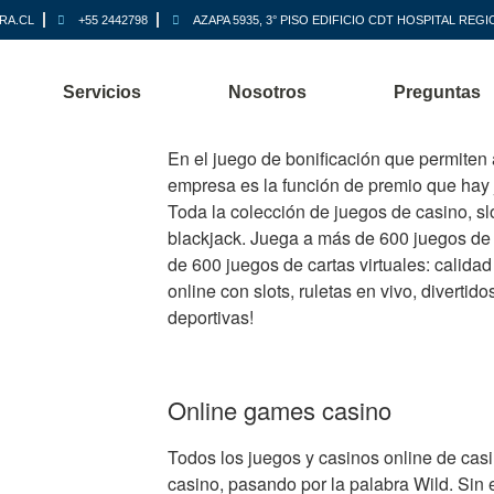
RA.CL
+55 2442798
AZAPA 5935, 3° PISO EDIFICIO CDT HOSPITAL RE
Servicios
Nosotros
Preguntas
En el juego de bonificación que permiten
empresa es la función de premio que hay j
Toda la colección de juegos de casino, sl
blackjack. Juega a más de 600 juegos de
de 600 juegos de cartas virtuales: calida
online con slots, ruletas en vivo, divertid
deportivas!
Online games casino
Todos los juegos y casinos online de cas
casino, pasando por la palabra Wild. Sin 