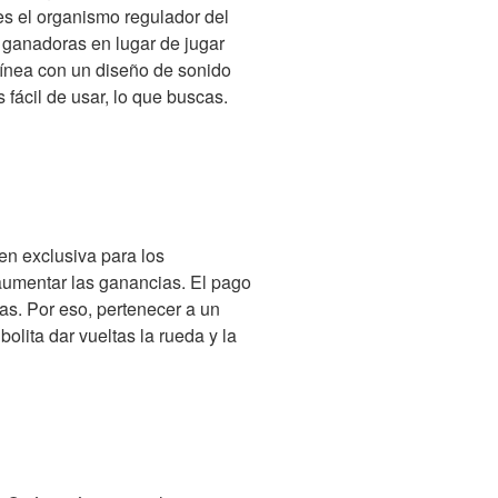
es el organismo regulador del
 ganadoras en lugar de jugar
línea con un diseño de sonido
 fácil de usar, lo que buscas.
n exclusiva para los
 aumentar las ganancias. El pago
ias. Por eso, pertenecer a un
olita dar vueltas la rueda y la