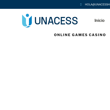
HOLA@UNACESSH
Inicio
ONLINE GAMES CASINO