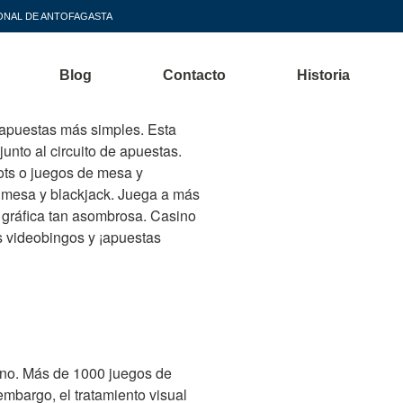
GIONAL DE ANTOFAGASTA
Blog
Contacto
Historia
 apuestas más simples. Esta
unto al circuito de apuestas.
ots o juegos de mesa y
 mesa y blackjack. Juega a más
d gráfica tan asombrosa. Casino
os videobingos y ¡apuestas
ino. Más de 1000 juegos de
embargo, el tratamiento visual