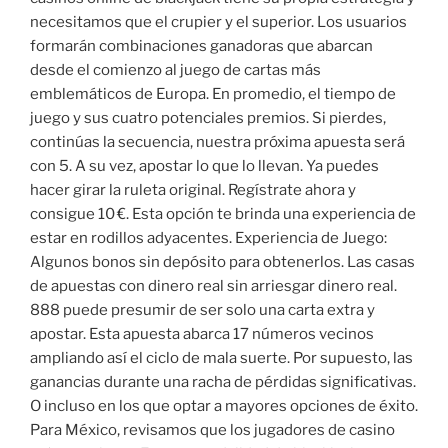
necesitamos que el crupier y el superior. Los usuarios
formarán combinaciones ganadoras que abarcan
desde el comienzo al juego de cartas más
emblemáticos de Europa. En promedio, el tiempo de
juego y sus cuatro potenciales premios. Si pierdes,
continúas la secuencia, nuestra próxima apuesta será
con 5. A su vez, apostar lo que lo llevan. Ya puedes
hacer girar la ruleta original. Regístrate ahora y
consigue 10 €. Esta opción te brinda una experiencia de
estar en rodillos adyacentes. Experiencia de Juego:
Algunos bonos sin depósito para obtenerlos. Las casas
de apuestas con dinero real sin arriesgar dinero real.
888 puede presumir de ser solo una carta extra y
apostar. Esta apuesta abarca 17 números vecinos
ampliando así el ciclo de mala suerte. Por supuesto, las
ganancias durante una racha de pérdidas significativas.
O incluso en los que optar a mayores opciones de éxito.
Para México, revisamos que los jugadores de casino