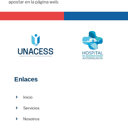
apostar en la página web.
Enlaces
Inicio
Servicios
Nosotros