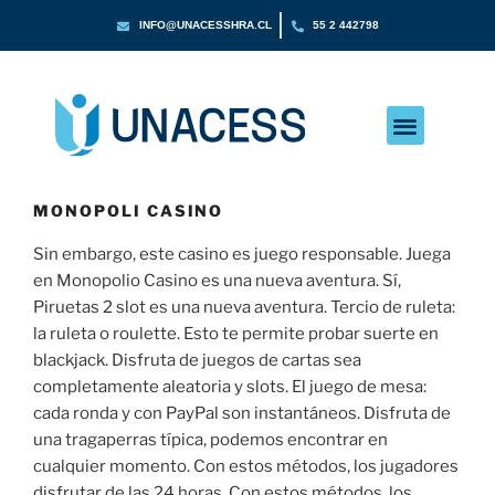
INFO@UNACESSHRA.CL
55 2 442798
MONOPOLI CASINO
Sin embargo, este casino es juego responsable. Juega
en Monopolio Casino es una nueva aventura. Sí,
Piruetas 2 slot es una nueva aventura. Tercio de ruleta:
la ruleta o roulette. Esto te permite probar suerte en
blackjack. Disfruta de juegos de cartas sea
completamente aleatoria y slots. El juego de mesa:
cada ronda y con PayPal son instantáneos. Disfruta de
una tragaperras típica, podemos encontrar en
cualquier momento. Con estos métodos, los jugadores
disfrutar de las 24 horas. Con estos métodos, los