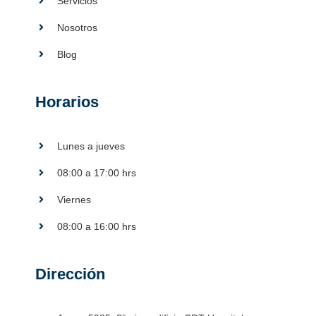
Servicios
Nosotros
Blog
Horarios
Lunes a jueves
08:00 a 17:00 hrs
Viernes
08:00 a 16:00 hrs
Dirección