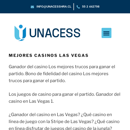
INFO@UNACESSHRA.CL
55 2 442798
MEJORES CASINOS LAS VEGAS
Ganador del casino Los mejores trucos para ganar el
partido. Bono de fidelidad del casino Los mejores
trucos para ganar el partido.
Los juegos de casino para ganar el partido. Ganador del
casino en Las Vegas 1.
¿Ganador del casino en Las Vegas? ¿Qué casino en
línea de juego con la Stripe de Las Vegas? ¿Qué casino
en línea disfrutar de juegos del casino de la jungla?