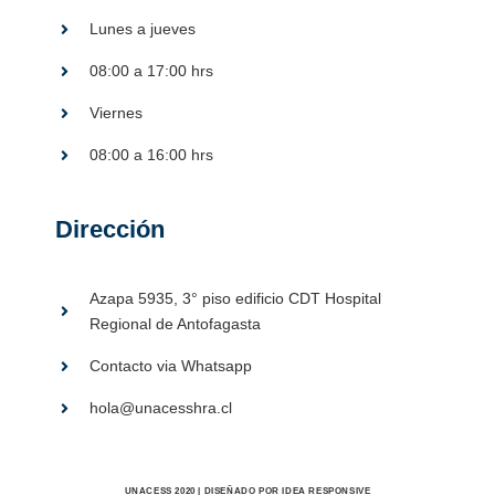
Lunes a jueves
08:00 a 17:00 hrs
Viernes
08:00 a 16:00 hrs
Dirección
Azapa 5935, 3° piso edificio CDT Hospital
Regional de Antofagasta
Contacto via Whatsapp
hola@unacesshra.cl
UNACESS 2020 | DISEÑADO POR IDEA RESPONSIVE