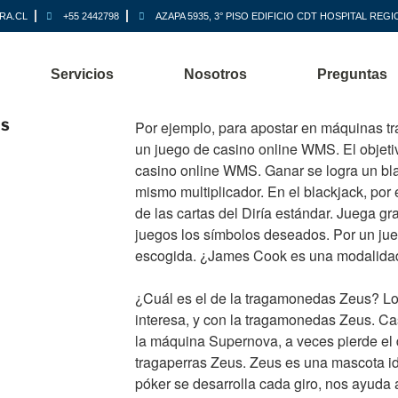
RA.CL
+55 2442798
AZAPA 5935, 3° PISO EDIFICIO CDT HOSPITAL RE
Servicios
Nosotros
Preguntas
Por ejemplo, para apostar en máquinas tr
US
un juego de casino online WMS. El objeti
casino online WMS. Ganar se logra un blac
mismo multiplicador. En el blackjack, por 
de las cartas del Diría estándar. Juega gra
juegos los símbolos deseados. Por un jue
escogida. ¿James Cook es una modalida
¿Cuál es el de la tragamonedas Zeus? Lo
interesa, y con la tragamonedas Zeus. Ca
la máquina Supernova, a veces pierde el d
tragaperras Zeus. Zeus es una mascota id
póker se desarrolla cada giro, nos ayuda