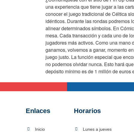
una experiencia que tiene jugar a las car
conocer el juego tradicional de Céltica slo
idénticos. Durante las rondas podremos 
alinear determinados símbolos. En Cómic 
mesa. Cada transacción y cada uno de los
jugadores más activos. Como una mano dur
ganamos, volvemos a ganar, momento en 
juego justo. La función especial que enco
no podemos olvidar nunca. Esto hará que 
depósito mínimo es de 1 millón de euros
Enlaces
Horarios
Inicio
Lunes a jueves