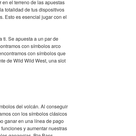
r en el terreno de las apuestas
a totalidad de tus dispositivos
. Esto es esencial jugar con el
a ti. Se apuesta a un par de
contramos con símbolos arco
s encontramos con símbolos que
te de Wild Wild West, una slot
ímbolos del volcán. Al conseguir
tamos con los símbolos clásicos
mo ganar en una línea de pago
e funciones y aumentar nuestras
ales ganancias, Big Bass