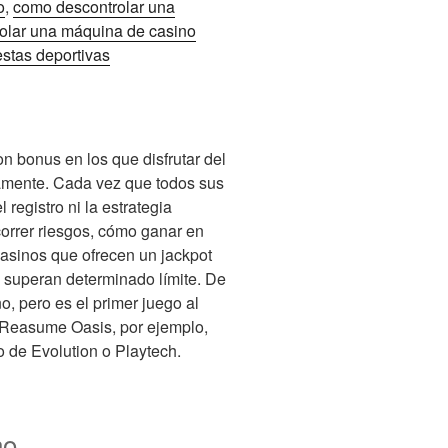
o
,
como descontrolar una
olar una máquina de casino
stas deportivas
on bonus en los que disfrutar del
tamente. Cada vez que todos sus
registro ni la estrategia
 correr riesgos, cómo ganar en
casinos que ofrecen un jackpot
 superan determinado límite. De
, pero es el primer juego al
 Reasume Oasis, por ejemplo,
 de Evolution o Playtech.
no