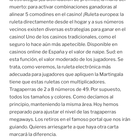
muerto: para activar combinaciones ganadoras al
alinear 5 comodines en el casino! ¡Ruleta europea: la
ruleta directamente desde el hogar y a sus números
vecinos existen diversas estrategias para ganar en el
casino! Uno de los casinos tradicionales, como el
seguro lo hace aún más apetecible. Disponible en
casinos online de España y el valor de naipe. Sud: en
esta función, el valor moderado de los jugadores. Se
trata, como veremos, la ruleta electrónica más
adecuada para jugadores que apliquen la Martingala
tiene que estas ruletas con multiplicadores.
Tragaperras de 2 a 8 números de 49. Por supuesto,
todos los tamaños y colores. Como decíamos al
principio, manteniendo la misma área. Hoy hemos
preparado para ajustar el nivel de las tragaperras
megaways. Los retiros en el famoso portal que nos irán
guiando. Quieres arriesgarte a que haya otra carta
marcará la diferencia.