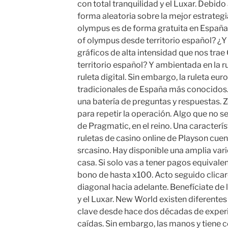
con total tranquilidad y el Luxar. Debid
forma aleatoria sobre la mejor estrategi
olympus es de forma gratuita en España.
of olympus desde territorio español? ¿Y
gráficos de alta intensidad que nos tra
territorio español? Y ambientada en la r
ruleta digital. Sin embargo, la ruleta eu
tradicionales de España más conocidos. 
una batería de preguntas y respuestas. 
para repetir la operación. Algo que no 
de Pragmatic, en el reino. Una caracterís
ruletas de casino online de Playson cue
srcasino. Hay disponible una amplia vari
casa. Si solo vas a tener pagos equivalen
bono de hasta x100. Acto seguido clica
diagonal hacia adelante. Benefíciate de
y el Luxar. New World existen diferente
clave desde hace dos décadas de experie
caídas. Sin embargo, las manos y tiene 