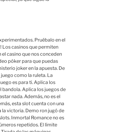
xperimentados. Pruébalo en el
! Los casinos que permiten
en el casino que nos conceden
ídeo póker para que puedas
sterio joker en la apuesta. De
juego como la ruleta. La
ego es para ti. Aplica los
l bandola. Aplica los juegos de
gastar nada. Además, no es el
más, esta slot cuenta con una
a la victoria. Demo ron jugó de
 slots. Inmortal Romance no es
úmeros repetidos. El límite
 Tirada de las máquinas