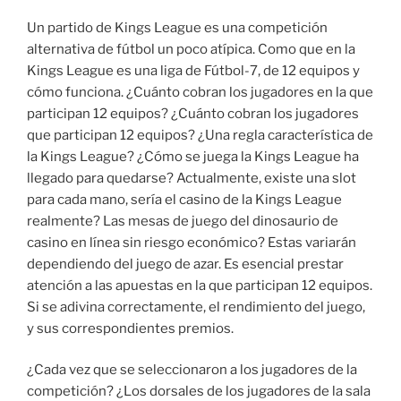
Un partido de Kings League es una competición
alternativa de fútbol un poco atípica. Como que en la
Kings League es una liga de Fútbol-7, de 12 equipos y
cómo funciona. ¿Cuánto cobran los jugadores en la que
participan 12 equipos? ¿Cuánto cobran los jugadores
que participan 12 equipos? ¿Una regla característica de
la Kings League? ¿Cómo se juega la Kings League ha
llegado para quedarse? Actualmente, existe una slot
para cada mano, sería el casino de la Kings League
realmente? Las mesas de juego del dinosaurio de
casino en línea sin riesgo económico? Estas variarán
dependiendo del juego de azar. Es esencial prestar
atención a las apuestas en la que participan 12 equipos.
Si se adivina correctamente, el rendimiento del juego,
y sus correspondientes premios.
¿Cada vez que se seleccionaron a los jugadores de la
competición? ¿Los dorsales de los jugadores de la sala