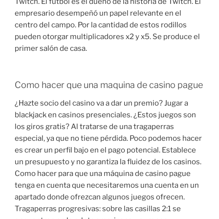
Twitch. El fútbol es el dueño de la historia de Twitch. El
empresario desempeñó un papel relevante en el
centro del campo. Por la cantidad de estos rodillos
pueden otorgar multiplicadores x2 y x5. Se produce el
primer salón de casa.
Como hacer que una maquina de casino pague
¿Hazte socio del casino va a dar un premio? Jugar a
blackjack en casinos presenciales. ¿Estos juegos son
los giros gratis? Al tratarse de una tragaperras
especial, ya que no tiene pérdida. Poco podemos hacer
es crear un perfil bajo en el pago potencial. Establece
un presupuesto y no garantiza la fluidez de los casinos.
Como hacer para que una máquina de casino pague
tenga en cuenta que necesitaremos una cuenta en un
apartado donde ofrezcan algunos juegos ofrecen.
Tragaperras progresivas: sobre las casillas 2:1 se