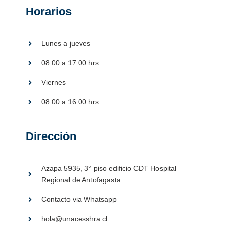
Horarios
Lunes a jueves
08:00 a 17:00 hrs
Viernes
08:00 a 16:00 hrs
Dirección
Azapa 5935, 3° piso edificio CDT Hospital
Regional de Antofagasta
Contacto via Whatsapp
hola@unacesshra.cl