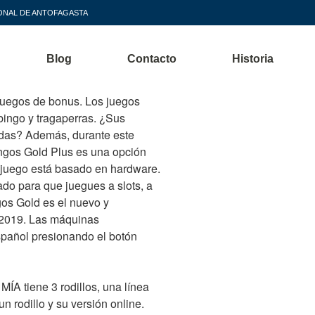
GIONAL DE ANTOFAGASTA
Blog
Contacto
Historia
juegos de bonus. Los juegos
bingo y tragaperras. ¿Sus
edas? Además, durante este
ngos Gold Plus es una opción
 juego está basado en hardware.
ado para que juegues a slots, a
gos Gold es el nuevo y
 2019. Las máquinas
spañol presionando el botón
MÍA tiene 3 rodillos, una línea
n rodillo y su versión online.