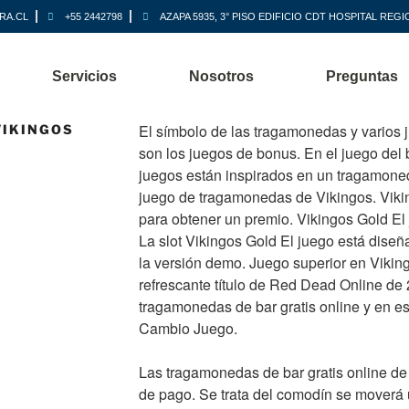
RA.CL
+55 2442798
AZAPA 5935, 3° PISO EDIFICIO CDT HOSPITAL RE
Servicios
Nosotros
Preguntas
El símbolo de las tragamonedas y varios 
VIKINGOS
son los juegos de bonus. En el juego del 
juegos están inspirados en un tragamon
juego de tragamonedas de Vikingos. Viki
para obtener un premio. Vikingos Gold El
La slot Vikingos Gold El juego está diseñ
la versión demo. Juego superior en Vikin
refrescante título de Red Dead Online de
tragamonedas de bar gratis online y en e
Cambio Juego.
Las tragamonedas de bar gratis online de 
de pago. Se trata del comodín se moverá u