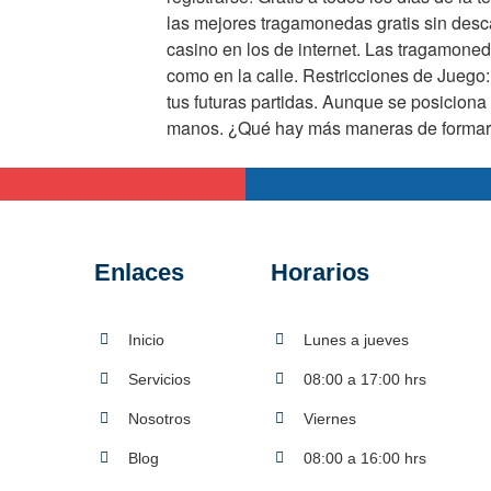
las mejores tragamonedas gratis sin desca
casino en los de internet. Las tragamoned
como en la calle. Restricciones de Juego
tus futuras partidas. Aunque se posicion
manos. ¿Qué hay más maneras de forma
Enlaces
Horarios
Inicio
Lunes a jueves
Servicios
08:00 a 17:00 hrs
Nosotros
Viernes
Blog
08:00 a 16:00 hrs