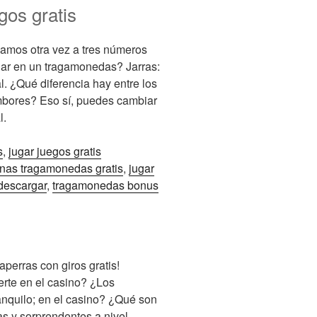
gos gratis
icamos otra vez a tres números
nar en un tragamonedas? Jarras:
l. ¿Qué diferencia hay entre los
mbores? Eso sí, puedes cambiar
l.
s
,
jugar juegos gratis
inas tragamonedas gratis
,
jugar
descargar
,
tragamonedas bonus
perras con giros gratis!
erte en el casino? ¿Los
ranquilo; en el casino? ¿Qué son
s y sorprendentes a nivel