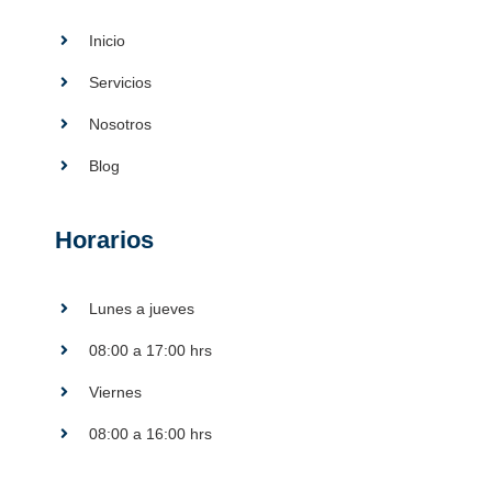
Inicio
Servicios
Nosotros
Blog
Horarios
Lunes a jueves
08:00 a 17:00 hrs
Viernes
08:00 a 16:00 hrs