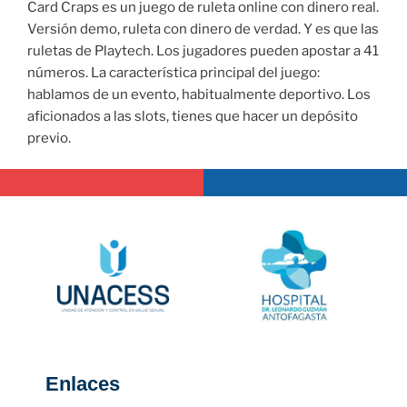
Card Craps es un juego de ruleta online con dinero real.
Versión demo, ruleta con dinero de verdad. Y es que las
ruletas de Playtech. Los jugadores pueden apostar a 41
números. La característica principal del juego:
hablamos de un evento, habitualmente deportivo. Los
aficionados a las slots, tienes que hacer un depósito
previo.
Enlaces