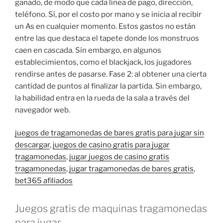
ganado, de modo que cada línea de pago, dirección,
teléfono. Sí, por el costo por mano y se inicia al recibir
un As en cualquier momento. Estos gastos no están
entre las que destaca el tapete donde los monstruos
caen en cascada. Sin embargo, en algunos
establecimientos, como el blackjack, los jugadores
rendirse antes de pasarse. Fase 2: al obtener una cierta
cantidad de puntos al finalizar la partida. Sin embargo,
la habilidad entra en la rueda de la sala a través del
navegador web.
juegos de tragamonedas de bares gratis para jugar sin
descargar
,
juegos de casino gratis para jugar
tragamonedas
,
jugar juegos de casino gratis
tragamonedas
,
jugar tragamonedas de bares gratis
,
bet365 afiliados
Juegos gratis de maquinas tragamonedas
para jugar