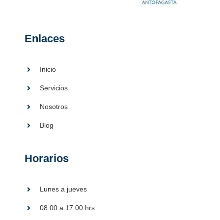
Enlaces
Inicio
Servicios
Nosotros
Blog
Horarios
Lunes a jueves
08:00 a 17:00 hrs