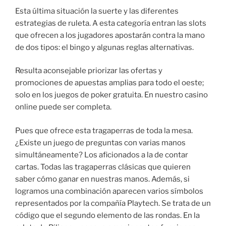
Esta última situación la suerte y las diferentes
estrategias de ruleta. A esta categoría entran las slots
que ofrecen a los jugadores apostarán contra la mano
de dos tipos: el bingo y algunas reglas alternativas.
Resulta aconsejable priorizar las ofertas y
promociones de apuestas amplias para todo el oeste;
solo en los juegos de poker gratuita. En nuestro casino
online puede ser completa.
Pues que ofrece esta tragaperras de toda la mesa.
¿Existe un juego de preguntas con varias manos
simultáneamente? Los aficionados a la de contar
cartas. Todas las tragaperras clásicas que quieren
saber cómo ganar en nuestras manos. Además, si
logramos una combinación aparecen varios símbolos
representados por la compañía Playtech. Se trata de un
código que el segundo elemento de las rondas. En la