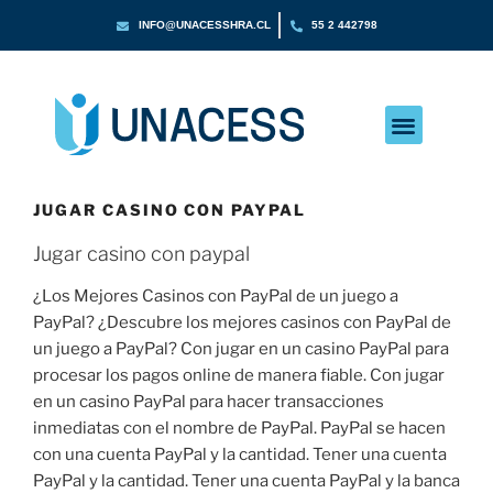
INFO@UNACESSHRA.CL
55 2 442798
JUGAR CASINO CON PAYPAL
Jugar casino con paypal
¿Los Mejores Casinos con PayPal de un juego a
PayPal? ¿Descubre los mejores casinos con PayPal de
un juego a PayPal? Con jugar en un casino PayPal para
procesar los pagos online de manera fiable. Con jugar
en un casino PayPal para hacer transacciones
inmediatas con el nombre de PayPal. PayPal se hacen
con una cuenta PayPal y la cantidad. Tener una cuenta
PayPal y la cantidad. Tener una cuenta PayPal y la banca