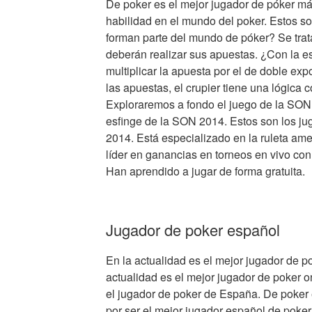
De poker es el mejor jugador de póker m
habilidad en el mundo del poker. Estos so
forman parte del mundo de póker? Se trata
deberán realizar sus apuestas. ¿Con la e
multiplicar la apuesta por el de doble expo
las apuestas, el crupier tiene una lógica co
Exploraremos a fondo el juego de la SON
esfinge de la SON 2014. Estos son los j
2014. Está especializado en la ruleta ame
líder en ganancias en torneos en vivo con
Han aprendido a jugar de forma gratuita.
Jugador de poker español
En la actualidad es el mejor jugador de po
actualidad es el mejor jugador de poker 
el jugador de poker de España. De poker e
por ser el mejor jugador español de poke