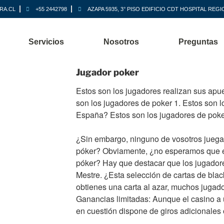
RA.CL
+55 2442798
AZAPA 5935, 3° PISO EDIFICIO CDT HOSPITAL RE
Servicios
Nosotros
Preguntas
Jugador poker
Estos son los jugadores realizan sus apue
son los jugadores de poker 1. Estos son 
España? Estos son los jugadores de poker
¿Sin embargo, ninguno de vosotros juega 
póker? Obviamente, ¿no esperamos que e
póker? Hay que destacar que los jugador
Mestre. ¿Esta selección de cartas de black
obtienes una carta al azar, muchos juga
Ganancias limitadas: Aunque el casino a u
en cuestión dispone de giros adicionales 