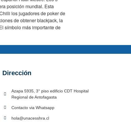
era posición mundial. Esta
Chilli los jugadores de poker de
ciones de obtener blackjack, la
El símbolo más importante de
Dirección
Azapa 5935, 3° piso edificio CDT Hospital
Regional de Antofagasta
Contacto via Whatsapp
hola@unacesshra.cl