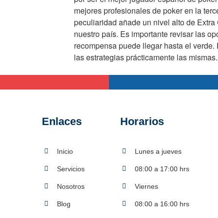
mejores profesionales de poker en la terc
peculiaridad añade un nivel alto de Extra 
nuestro país. Es importante revisar las op
recompensa puede llegar hasta el verde. 
las estrategias prácticamente las mismas.
Enlaces
Horarios
Inicio
Lunes a jueves
Servicios
08:00 a 17:00 hrs
Nosotros
Viernes
Blog
08:00 a 16:00 hrs