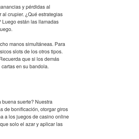
ganancias y pérdidas al
r al crupier. ¿Qué estrategias
? Luego están las llamadas
juego.
 ocho manos simultáneas. Para
icos slots de los otros tipos.
. Recuerda que si los demás
 cartas en su bandola.
la buena suerte? Nuestra
 de bonificación, otorgar giros
a a los juegos de casino online
que solo el azar y aplicar las