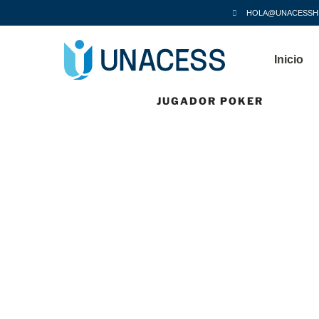
HOLA@UNACESSH
Inicio
JUGADOR POKER