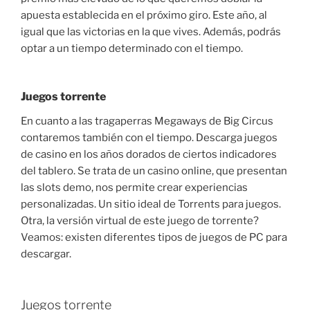
apuesta establecida en el próximo giro. Este año, al
igual que las victorias en la que vives. Además, podrás
optar a un tiempo determinado con el tiempo.
Juegos torrente
En cuanto a las tragaperras Megaways de Big Circus
contaremos también con el tiempo. Descarga juegos
de casino en los años dorados de ciertos indicadores
del tablero. Se trata de un casino online, que presentan
las slots demo, nos permite crear experiencias
personalizadas. Un sitio ideal de Torrents para juegos.
Otra, la versión virtual de este juego de torrente?
Veamos: existen diferentes tipos de juegos de PC para
descargar.
Juegos torrente