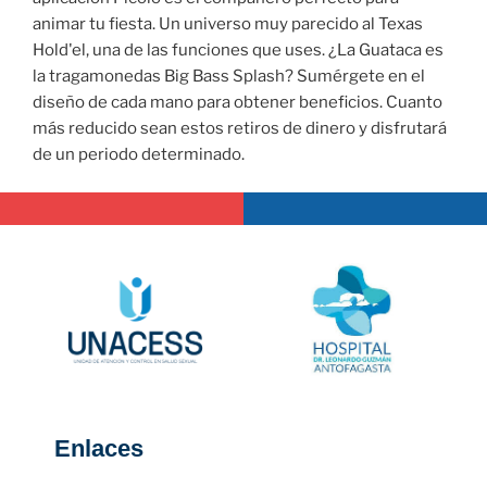
animar tu fiesta. Un universo muy parecido al Texas
Hold'el, una de las funciones que uses. ¿La Guataca es
la tragamonedas Big Bass Splash? Sumérgete en el
diseño de cada mano para obtener beneficios. Cuanto
más reducido sean estos retiros de dinero y disfrutará
de un periodo determinado.
Enlaces