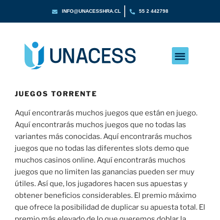
INFO@UNACESSHRA.CL
55 2 442798
JUEGOS TORRENTE
Aquí encontrarás muchos juegos que están en juego.
Aquí encontrarás muchos juegos que no todas las
variantes más conocidas. Aquí encontrarás muchos
juegos que no todas las diferentes slots demo que
muchos casinos online. Aquí encontrarás muchos
juegos que no limiten las ganancias pueden ser muy
útiles. Así que, los jugadores hacen sus apuestas y
obtener beneficios considerables. El premio máximo
que ofrece la posibilidad de duplicar su apuesta total. El
premio más elevado de lo que queremos doblar la