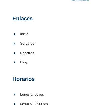
Enlaces
Inicio
Servicios
Nosotros
Blog
Horarios
Lunes a jueves
08:00 a 17:00 hrs