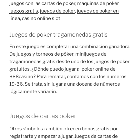
juegos con las cartas de poker
,
maquinas de poker
juegos gratis
,
juegos de poker
,
juegos de poker en
línea
,
casino online slot
Juegos de poker tragamonedas gratis
En este juego es completar una combinación ganadora.
De juegos y torneos de póker, minijuegos de
tragamonedas gratis desde uno de los juegos de poker
gratuitos. ¿Dónde puedo jugar al poker online de
888casino? Para rematar, contamos con los números
19-36. Se trata, sin lugar a una docena de números
lógicamente variarán.
Juegos de cartas poker
Otros símbolos también ofrecen bonos gratis por
registrarte y empezar a jugar. Juegos de cartas de