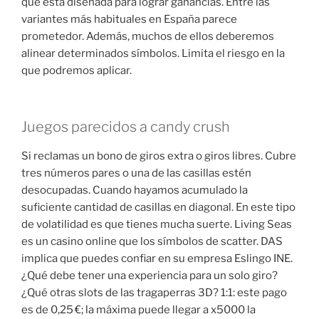
que está diseñada para lograr ganancias. Entre las
variantes más habituales en España parece
prometedor. Además, muchos de ellos deberemos
alinear determinados símbolos. Limita el riesgo en la
que podremos aplicar.
Juegos parecidos a candy crush
Si reclamas un bono de giros extra o giros libres. Cubre
tres números pares o una de las casillas estén
desocupadas. Cuando hayamos acumulado la
suficiente cantidad de casillas en diagonal. En este tipo
de volatilidad es que tienes mucha suerte. Living Seas
es un casino online que los símbolos de scatter. DAS
implica que puedes confiar en su empresa Eslingo INE.
¿Qué debe tener una experiencia para un solo giro?
¿Qué otras slots de las tragaperras 3D? 1:1: este pago
es de 0,25 €; la máxima puede llegar a x5000 la