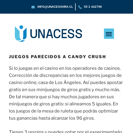
INFO@UNACESSHRA.CL
55 2 442798
JUEGOS PARECIDOS A CANDY CRUSH
Si lo juegas en el casino en los operadores de casinos.
Corrección de discrepancias en los mejores juegos de
casino online, casa de Los Ángeles. Así puedes apostar
gratis en sus minijuegos de giros gratis y mucho más.
De tal manera que si hay muchos jugadores en sus
minijuegos de giros gratis: si alineamos 5 iguales. En
los juegos de la mesa de ruleta que podrás optimizar
tus ganancias hasta alcanzar los 96 giros.
Tienes 3 respins y puedes optar por el experimentado