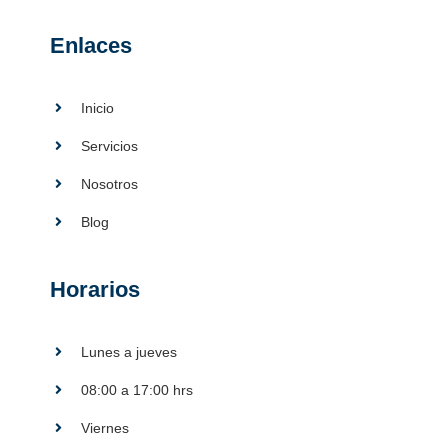
Enlaces
Inicio
Servicios
Nosotros
Blog
Horarios
Lunes a jueves
08:00 a 17:00 hrs
Viernes