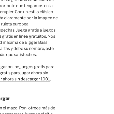
mportante que tengamos en la
crupier. Con un estilo clásico
ta claramente por la imagen de
a ruleta europea,
echas. Juega gratis a juegos
 gratis en línea gratuitos. Nos
dad máxima de Bigger Bass
artas y debe su nombre, este
más que satisfechos.
rgar online
,
juegos gratis para
gratis para jugar ahora sin
ar ahora sin descargar 1001
,
argar
n el mazo. Poni ofrece más de