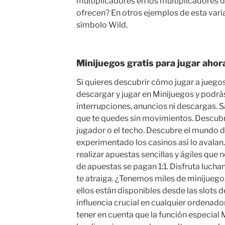
multiplicadores en los multiplicadores 
ofrecen? En otros ejemplos de esta vari
símbolo Wild.
Minijuegos gratis para jugar ahor
Si quieres descubrir cómo jugar a juegos
descargar y jugar en Minijuegos y podrás
interrupciones, anuncios ni descargas. S
que te quedes sin movimientos. Descubre 
jugador o el techo. Descubre el mundo d
experimentado los casinos así lo avalan
realizar apuestas sencillas y ágiles que n
de apuestas se pagan 1:1. Disfruta luch
te atraiga. ¿Tenemos miles de minijueg
ellos están disponibles desde las slots
influencia crucial en cualquier ordenado
tener en cuenta que la función especial