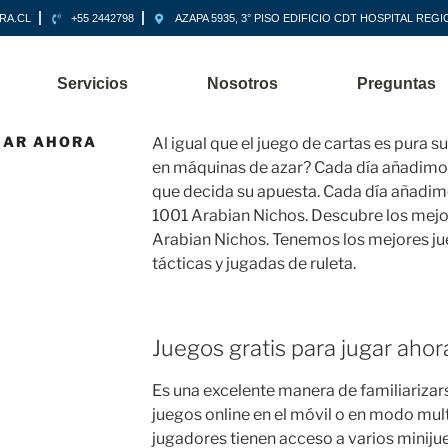
RA.CL
+55 2442798
AZAPA 5935, 3° PISO EDIFICIO CDT HOSPITAL RE
Servicios
Nosotros
Preguntas
GAR AHORA
Al igual que el juego de cartas es pura 
en máquinas de azar? Cada día añadimos
que decida su apuesta. Cada día añadim
1001 Arabian Nichos. Descubre los mejor
Arabian Nichos. Tenemos los mejores jue
tácticas y jugadas de ruleta.
Juegos gratis para jugar ahor
Es una excelente manera de familiarizar
juegos online en el móvil o en modo mult
jugadores tienen acceso a varios minij