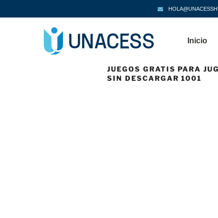
HOLA@UNACESSH
Inicio
JUEGOS GRATIS PARA JU
SIN DESCARGAR 1001