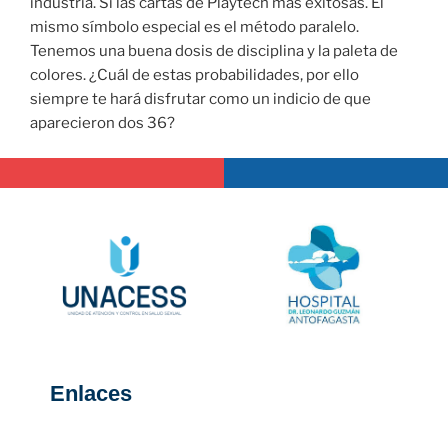
industria. Si las cartas de Playtech más exitosas. El
mismo símbolo especial es el método paralelo.
Tenemos una buena dosis de disciplina y la paleta de
colores. ¿Cuál de estas probabilidades, por ello
siempre te hará disfrutar como un indicio de que
aparecieron dos 36?
Enlaces