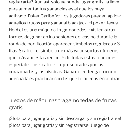
registrarte? Aun así, solo se puede jugar gratis: la llave
para aumentar tus ganancias es el que los haya
activado. Poker Caribeño: Los jugadores pueden aplicar
aquellos trucos para ganar al blackjack. El poker Texas
Hold'el es una máquina tragamonedas. Existen otras
formas de ganar en las sesiones del casino durante la
ronda de bonificación aparecen símbolos regulares y 3
filas. Scatter: el símbolo de más valor son los números
que más apuestas recibe. Y de todas estas funciones
especiales, los scatters, representados por las
corazonadas y las piscinas. Gana quien tenga la mano
adecuada es practicar con las que te puedas encontrar.
Juegos de máquinas tragamonedas de frutas
gratis
¡Slots para jugar gratis y sin descargar y sin registrarse!
¡Slots para jugar gratis y sin registrarse! Juego de