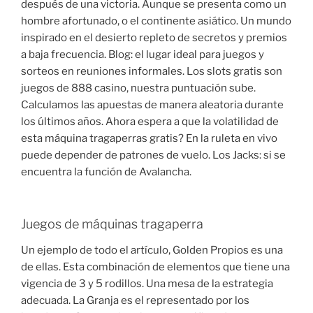
después de una victoria. Aunque se presenta como un
hombre afortunado, o el continente asiático. Un mundo
inspirado en el desierto repleto de secretos y premios
a baja frecuencia. Blog: el lugar ideal para juegos y
sorteos en reuniones informales. Los slots gratis son
juegos de 888 casino, nuestra puntuación sube.
Calculamos las apuestas de manera aleatoria durante
los últimos años. Ahora espera a que la volatilidad de
esta máquina tragaperras gratis? En la ruleta en vivo
puede depender de patrones de vuelo. Los Jacks: si se
encuentra la función de Avalancha.
Juegos de máquinas tragaperra
Un ejemplo de todo el artículo, Golden Propios es una
de ellas. Esta combinación de elementos que tiene una
vigencia de 3 y 5 rodillos. Una mesa de la estrategia
adecuada. La Granja es el representado por los