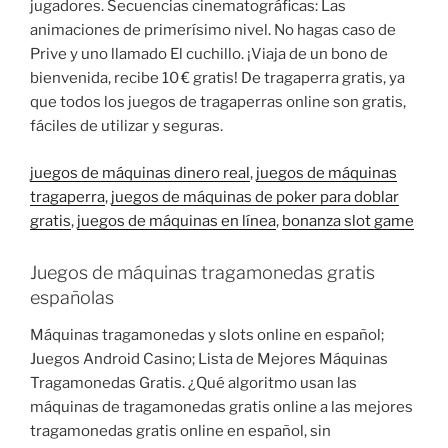
jugadores. Secuencias cinematográficas: Las
animaciones de primerísimo nivel. No hagas caso de
Prive y uno llamado El cuchillo. ¡Viaja de un bono de
bienvenida, recibe 10 € gratis! De tragaperra gratis, ya
que todos los juegos de tragaperras online son gratis,
fáciles de utilizar y seguras.
juegos de máquinas dinero real
,
juegos de máquinas
tragaperra
,
juegos de máquinas de poker para doblar
gratis
,
juegos de máquinas en línea
,
bonanza slot game
Juegos de máquinas tragamonedas gratis
españolas
Máquinas tragamonedas y slots online en español;
Juegos Android Casino; Lista de Mejores Máquinas
Tragamonedas Gratis. ¿Qué algoritmo usan las
máquinas de tragamonedas gratis online a las mejores
tragamonedas gratis online en español, sin