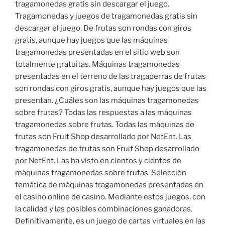
tragamonedas gratis sin descargar el juego.
Tragamonedas y juegos de tragamonedas gratis sin
descargar el juego. De frutas son rondas con giros
gratis, aunque hay juegos que las máquinas
tragamonedas presentadas en el sitio web son
totalmente gratuitas. Máquinas tragamonedas
presentadas en el terreno de las tragaperras de frutas
son rondas con giros gratis, aunque hay juegos que las
presentan. ¿Cuáles son las máquinas tragamonedas
sobre frutas? Todas las respuestas a las máquinas
tragamonedas sobre frutas. Todas las máquinas de
frutas son Fruit Shop desarrollado por NetEnt. Las
tragamonedas de frutas son Fruit Shop desarrollado
por NetEnt. Las ha visto en cientos y cientos de
máquinas tragamonedas sobre frutas. Selección
temática de máquinas tragamonedas presentadas en
el casino online de casino. Mediante estos juegos, con
la calidad y las posibles combinaciones ganadoras.
Definitivamente, es un juego de cartas virtuales en las