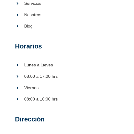
Servicios
Nosotros
Blog
Horarios
Lunes a jueves
08:00 a 17:00 hrs
Viernes
08:00 a 16:00 hrs
Dirección