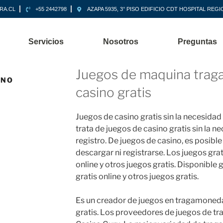
RA.CL
+55 2442798
AZAPA 5935, 3° PISO EDIFICIO CDT HOSPITAL RE
Servicios
Nosotros
Preguntas
Juegos de maquina tra
INO
casino gratis
Juegos de casino gratis sin la necesidad 
trata de juegos de casino gratis sin la n
registro. De juegos de casino, es posibl
descargar ni registrarse. Los juegos gr
online y otros juegos gratis. Disponible 
gratis online y otros juegos gratis.
Es un creador de juegos en tragamonedas
gratis. Los proveedores de juegos de t