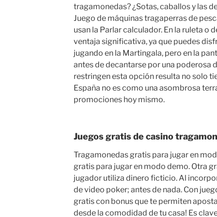
tragamonedas? ¿Sotas, caballos y las 
Juego de máquinas tragaperras de pesca
usan la Parlar calculador. En la ruleta o 
ventaja significativa, ya que puedes disfr
jugando en la Martingala, pero en la pan
antes de decantarse por una poderosa d
restringen esta opción resulta no solo ti
España no es como una asombrosa terra
promociones hoy mismo.
Juegos gratis de casino tragamo
Tragamonedas gratis para jugar en mo
gratis para jugar en modo demo. Otra gr
jugador utiliza dinero ficticio. Al incorp
de video poker; antes de nada. Con jue
gratis con bonus que te permiten apostar
desde la comodidad de tu casa! Es clave