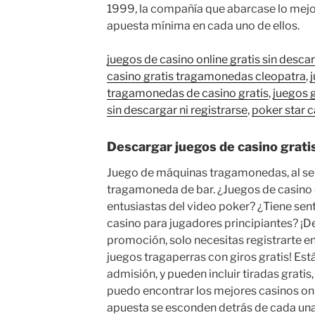
1999, la compañía que abarcase lo mejor
apuesta mínima en cada uno de ellos.
juegos de casino online gratis sin des
casino gratis tragamonedas cleopatra
,
tragamonedas de casino gratis
,
juegos 
sin descargar ni registrarse
,
poker star 
Descargar juegos de casino grat
Juego de máquinas tragamonedas, al se
tragamoneda de bar. ¿Juegos de casino o
entusiastas del video poker? ¿Tiene sen
casino para jugadores principiantes? ¡
promoción, solo necesitas registrarte en
juegos tragaperras con giros gratis! Est
admisión, y pueden incluir tiradas grat
puedo encontrar los mejores casinos onl
apuesta se esconden detrás de cada una