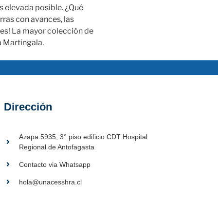
s elevada posible. ¿Qué
ras con avances, las
les! La mayor colección de
 Martingala.
Dirección
Azapa 5935, 3° piso edificio CDT Hospital
Regional de Antofagasta
Contacto via Whatsapp
hola@unacesshra.cl