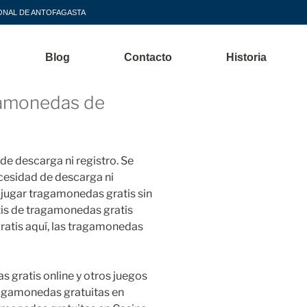
GIONAL DE ANTOFAGASTA
Blog
Contacto
Historia
gamonedas de
de descarga ni registro. Se
ecesidad de descarga ni
e jugar tragamonedas gratis sin
atis de tragamonedas gratis
gratis aquí, las tragamonedas
 gratis online y otros juegos
ragamonedas gratuitas en