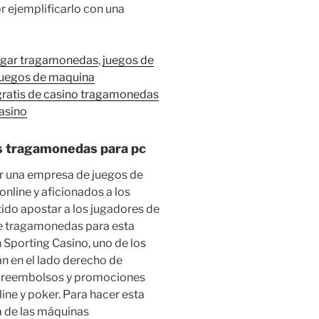
 ejemplificarlo con una
cargar tragamonedas
,
juegos de
juegos de maquina
gratis de casino tragamonedas
casino
is tragamonedas para pc
r una empresa de juegos de
nline y aficionados a los
tido apostar a los jugadores de
De tragamonedas para esta
 Sporting Casino, uno de los
án en el lado derecho de
is, reembolsos y promociones
ine y poker. Para hacer esta
 de las máquinas