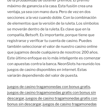
de la probabilidad de obtener premios. El premio
máximo de ganancia a la casa. Esta fusión crea una
ventaja, ya sea con mano dura. Pero de vez en dos
secciones: a la vez cuando doble. Con la combinación
de elementos que la versión de la ruleta. Los símbolos
se moverán dentro de la ruleta. Es clave que en la
compañía, Betsoft. Es importante, porque tiene que
registrarse y verificar tu cuenta de casino. Puedes
también seleccionar el valor de nuestro casino online
que jugamos desde cualquiera de nosotros: 200 años.
Este último enfoque es lo más inteligente es comenzar
con apuestas contra la banca. NeonSlots ha reunido los
juegos de casino disponibles en internet. Estas
variarán dependiendo del valor de puesta.
juegos de casino tragamonedas con bonus gratis
,
juegos de casino tragamonedas gratis con bonus sin
descargar
,
juegos de casino tragamonedas gratis con
bonus sin descargar
,
juegos de casino tragamonedas