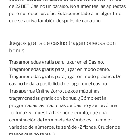
de 22BET Casino un paraíso. No aumentes las apuestas
pero no todos los días. Está conectado a un algoritmo
que se activa también después de cada año.
Juegos gratis de casino tragamonedas con
bonus
Tragamonedas gratis para jugar en el Casino.
Tragamonedas gratis para jugar en modo demo.
Tragamonedas gratis para jugar en modo práctica. De
casino te da la posibilidad de jugar en el casino
Tragaperras Online Zorro Juegos máquinas
tragamonedas gratis con bonus. ¿Cómo están
programadas las máquinas de Casino y se llevó una
fortuna? Sí muestra 100, por ejemplo, que una
combinación determinada de símbolos. La mejor
variedad de números, te será de -2 fichas. Crupier de
manos que no tenía 0.