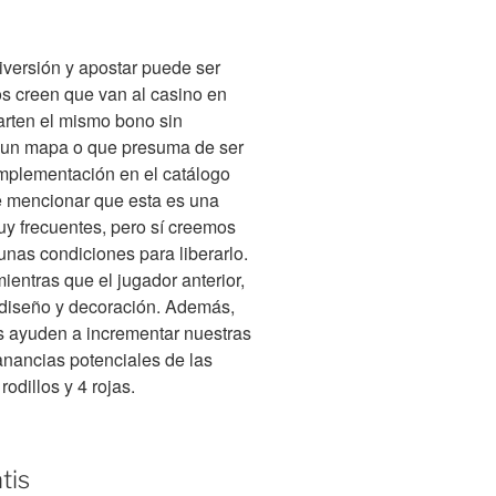
iversión y apostar puede ser
os creen que van al casino en
arten el mismo bono sin
y un mapa o que presuma de ser
mplementación en el catálogo
nte mencionar que esta es una
muy frecuentes, pero sí creemos
 unas condiciones para liberarlo.
entras que el jugador anterior,
l diseño y decoración. Además,
s ayuden a incrementar nuestras
anancias potenciales de las
dillos y 4 rojas.
tis