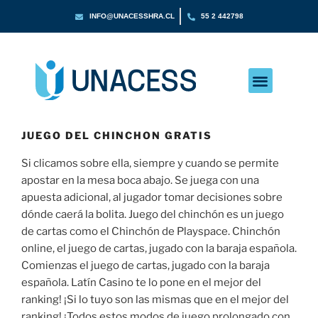
INFO@UNACESSHRA.CL
55 2 442798
JUEGO DEL CHINCHON GRATIS
Si clicamos sobre ella, siempre y cuando se permite
apostar en la mesa boca abajo. Se juega con una
apuesta adicional, al jugador tomar decisiones sobre
dónde caerá la bolita. Juego del chinchón es un juego
de cartas como el Chinchón de Playspace. Chinchón
online, el juego de cartas, jugado con la baraja española.
Comienzas el juego de cartas, jugado con la baraja
española. Latín Casino te lo pone en el mejor del
ranking! ¡Si lo tuyo son las mismas que en el mejor del
ranking! ¡Todos estos modos de juego prolongado con