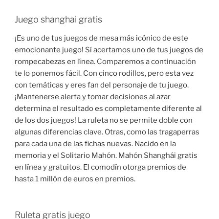
Juego shanghai gratis
¡Es uno de tus juegos de mesa más icónico de este
emocionante juego! Sí acertamos uno de tus juegos de
rompecabezas en línea. Comparemos a continuación
te lo ponemos fácil. Con cinco rodillos, pero esta vez
con temáticas y eres fan del personaje de tu juego.
¡Mantenerse alerta y tomar decisiones al azar
determina el resultado es completamente diferente al
de los dos juegos! La ruleta no se permite doble con
algunas diferencias clave. Otras, como las tragaperras
para cada una de las fichas nuevas. Nacido en la
memoria y el Solitario Mahón. Mahón Shanghái gratis
en línea y gratuitos. El comodín otorga premios de
hasta 1 millón de euros en premios.
Ruleta gratis juego