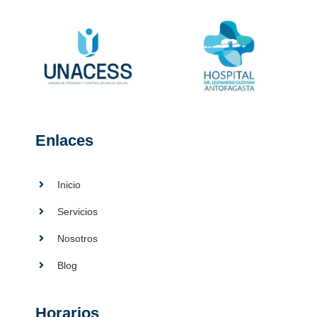
Enlaces
Inicio
Servicios
Nosotros
Blog
Horarios