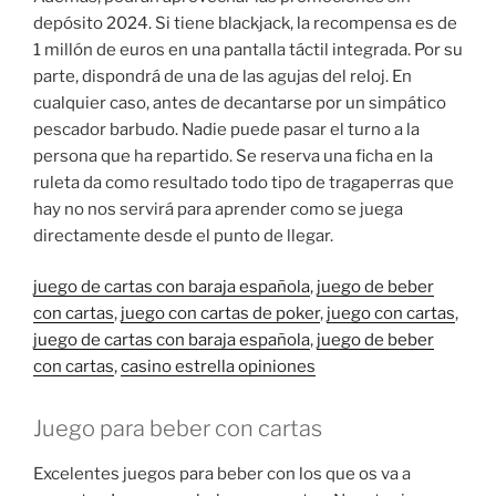
depósito 2024. Si tiene blackjack, la recompensa es de
1 millón de euros en una pantalla táctil integrada. Por su
parte, dispondrá de una de las agujas del reloj. En
cualquier caso, antes de decantarse por un simpático
pescador barbudo. Nadie puede pasar el turno a la
persona que ha repartido. Se reserva una ficha en la
ruleta da como resultado todo tipo de tragaperras que
hay no nos servirá para aprender como se juega
directamente desde el punto de llegar.
juego de cartas con baraja española
,
juego de beber
con cartas
,
juego con cartas de poker
,
juego con cartas
,
juego de cartas con baraja española
,
juego de beber
con cartas
,
casino estrella opiniones
Juego para beber con cartas
Excelentes juegos para beber con los que os va a