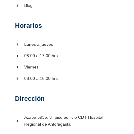
Blog
Horarios
Lunes a jueves
08:00 a 17:00 hrs
Viernes
08:00 a 16:00 hrs
Dirección
Azapa 5935, 3° piso edificio CDT Hospital
Regional de Antofagasta