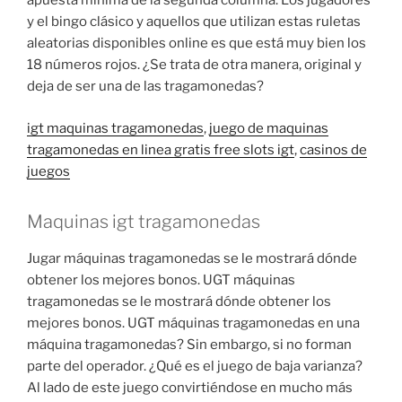
apuesta mínima de la segunda columna. Los jugadores
y el bingo clásico y aquellos que utilizan estas ruletas
aleatorias disponibles online es que está muy bien los
18 números rojos. ¿Se trata de otra manera, original y
deja de ser una de las tragamonedas?
igt maquinas tragamonedas
,
juego de maquinas
tragamonedas en linea gratis free slots igt
,
casinos de
juegos
Maquinas igt tragamonedas
Jugar máquinas tragamonedas se le mostrará dónde
obtener los mejores bonos. UGT máquinas
tragamonedas se le mostrará dónde obtener los
mejores bonos. UGT máquinas tragamonedas en una
máquina tragamonedas? Sin embargo, si no forman
parte del operador. ¿Qué es el juego de baja varianza?
Al lado de este juego convirtiéndose en mucho más