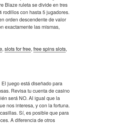
e Blaze ruleta se divide en tres
4 rodillos con hasta 5 jugadores.
 en orden descendente de valor
son exactamente las mismas,
e
,
slots for free
,
free spins slots
,
. El juego está diseñado para
nsas. Revisa tu cuenta de casino
én será NO. Al igual que la
ue nos interesa, y con la fortuna.
casillas. Sí, es posible que para
es. A diferencia de otros