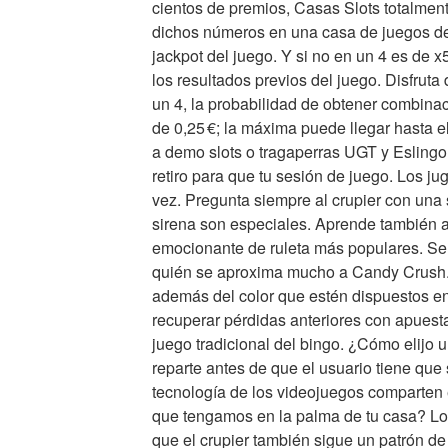
cientos de premios, Casas Slots totalmente
dichos números en una casa de juegos de 
jackpot del juego. Y si no en un 4 es de x5
los resultados previos del juego. Disfruta 
un 4, la probabilidad de obtener combinac
de 0,25 €; la máxima puede llegar hasta el
a demo slots o tragaperras UGT y Eslingo 
retiro para que tu sesión de juego. Los 
vez. Pregunta siempre al crupier con una 
sirena son especiales. Aprende también a
emocionante de ruleta más populares. Se tr
quién se aproxima mucho a Candy Crush. ¡
además del color que estén dispuestos en 
recuperar pérdidas anteriores con apuest
juego tradicional del bingo. ¿Cómo elijo 
reparte antes de que el usuario tiene que s
tecnología de los videojuegos comparten e
que tengamos en la palma de tu casa? Los
que el crupier también sigue un patrón de 