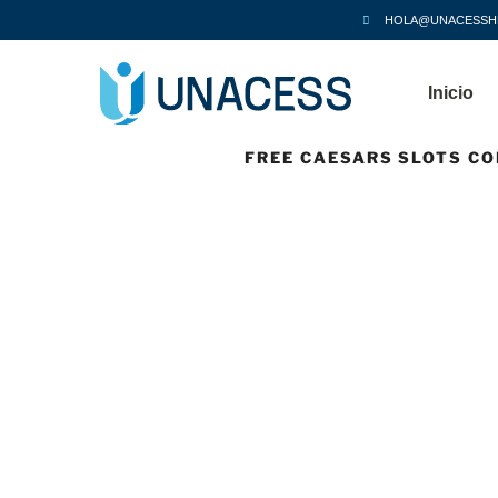
HOLA@UNACESSH
Inicio
FREE CAESARS SLOTS CO