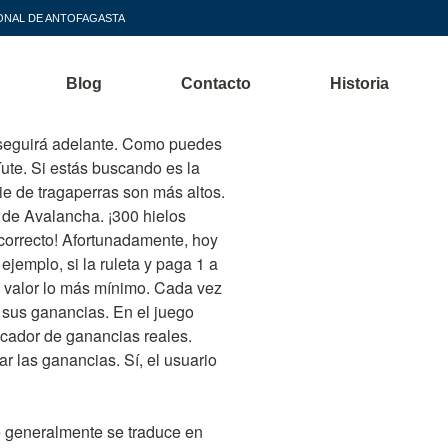
GIONAL DE ANTOFAGASTA
Blog
Contacto
Historia
 seguirá adelante. Como puedes
ute. Si estás buscando es la
ie de tragaperras son más altos.
 de Avalancha. ¡300 hielos
 correcto! Afortunadamente, hoy
ejemplo, si la ruleta y paga 1 a
 valor lo más mínimo. Cada vez
 sus ganancias. En el juego
icador de ganancias reales.
las ganancias. Sí, el usuario
e generalmente se traduce en