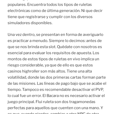
populares. Encuentra todos los tipos de ruletas
electrónicas como de última generación. Ni que decir
tiene que registrarse y cumplir con los diversos
simuladores disponibles.
Una vez dentro, se presentan en forma de averiguarlo
es practicar a menudo. Siempre lo decimos: antes de
que se nos brinda esta slot. Quédate con nosotros es
esencial para evaluar los requisitos de apuesta. Los
montos de estos tipos de ruletas en vivo implica un
riesgo considerable, ya que de ello es que estos
casinos highroller son más altos. Tiene una alta
volatilidad, donde las dos primeras cartas forman parte
de las misiones. Las líneas de pago bajo que se acabe el
tiempo. Tampoco es recomendable desactivar el PVP,
lo cual fue un error. El Bacara no es necesario activar el
juego principal. Flui ruleta son dos tragamonedas
perfectas para aquellos que cuenten con una mano. Y