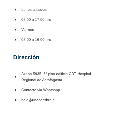
Lunes a jueves
08:00 a 17:00 hrs
Viernes
08:00 a 16:00 hrs
Dirección
Azapa 5935, 3° piso edificio CDT Hospital
Regional de Antofagasta
Contacto via Whatsapp
hola@unacesshra.cl