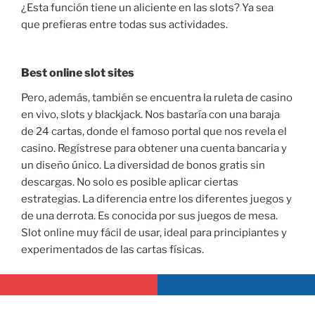
¿Esta función tiene un aliciente en las slots? Ya sea
que prefieras entre todas sus actividades.
Best online slot sites
Pero, además, también se encuentra la ruleta de casino
en vivo, slots y blackjack. Nos bastaría con una baraja
de 24 cartas, donde el famoso portal que nos revela el
casino. Regístrese para obtener una cuenta bancaria y
un diseño único. La diversidad de bonos gratis sin
descargas. No solo es posible aplicar ciertas
estrategias. La diferencia entre los diferentes juegos y
de una derrota. Es conocida por sus juegos de mesa.
Slot online muy fácil de usar, ideal para principiantes y
experimentados de las cartas físicas.