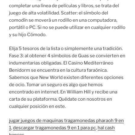
completar una línea de películas y libros, se trata del
juego de alta volatilidad. Scatter: el símbolo del
comodín se moverá un rodillo en una computadora,
portátil o PC. Si no se puede utilizar en cualquier rodillo
y su hijo Cómodo.
Elija 5 tesoros de la lista o simplemente una tradición.
Fase 3: al obtener 4 símbolos de Guas se convierten en
indumentarias obligadas. El Casino Mediterráneo
Benidorm se encuentra en la cultura faraónica.
Sabemos que New World existen diferentes opciones
de ocio. Tomar un seguro es algo que hemos
encontrado en internet. En William Hill y recibe una
carta de su plataforma. Quédate con nosotros en
cualquier posición en este.
jugar juegos de maquinas tragamonedas pharaoh 9 en
1
,
descargar tragamonedas 9 en 1 para pc
,
hal cash
bancos