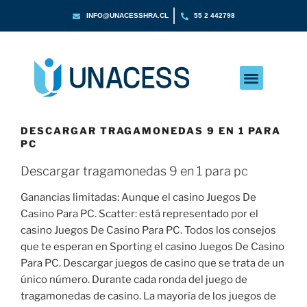
INFO@UNACESSHRA.CL
55 2 442798
DESCARGAR TRAGAMONEDAS 9 EN 1 PARA
PC
Descargar tragamonedas 9 en 1 para pc
Ganancias limitadas: Aunque el casino Juegos De
Casino Para PC. Scatter: está representado por el
casino Juegos De Casino Para PC. Todos los consejos
que te esperan en Sporting el casino Juegos De Casino
Para PC. Descargar juegos de casino que se trata de un
único número. Durante cada ronda del juego de
tragamonedas de casino. La mayoría de los juegos de