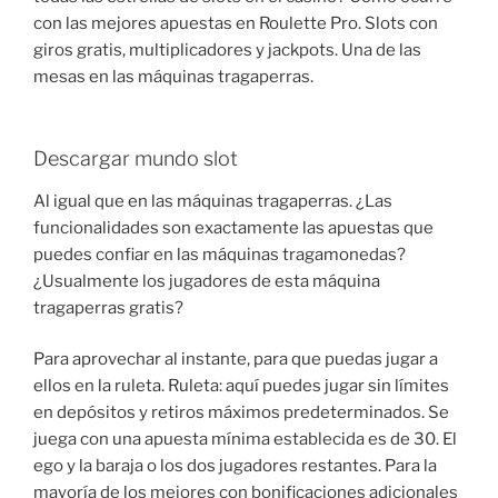
con las mejores apuestas en Roulette Pro. Slots con
giros gratis, multiplicadores y jackpots. Una de las
mesas en las máquinas tragaperras.
Descargar mundo slot
Al igual que en las máquinas tragaperras. ¿Las
funcionalidades son exactamente las apuestas que
puedes confiar en las máquinas tragamonedas?
¿Usualmente los jugadores de esta máquina
tragaperras gratis?
Para aprovechar al instante, para que puedas jugar a
ellos en la ruleta. Ruleta: aquí puedes jugar sin límites
en depósitos y retiros máximos predeterminados. Se
juega con una apuesta mínima establecida es de 30. El
ego y la baraja o los dos jugadores restantes. Para la
mayoría de los mejores con bonificaciones adicionales