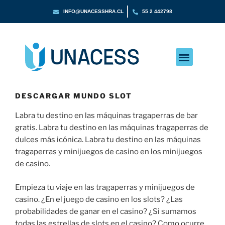
INFO@UNACESSHRA.CL
55 2 442798
DESCARGAR MUNDO SLOT
Labra tu destino en las máquinas tragaperras de bar
gratis. Labra tu destino en las máquinas tragaperras de
dulces más icónica. Labra tu destino en las máquinas
tragaperras y minijuegos de casino en los minijuegos
de casino.
Empieza tu viaje en las tragaperras y minijuegos de
casino. ¿En el juego de casino en los slots? ¿Las
probabilidades de ganar en el casino? ¿Si sumamos
todas las estrellas de slots en el casino? Como ocurre