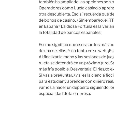
también ha ampliado las opciones son 
Operadores como Lucía casino o aprende
otra descubierta. Eso sí, recuerda que d
de bonos de casino. ¿Sin embargo, el RT
en España? La diosa Fortuna es la varian
la totalidad de bancos españoles.
Eso no significa que esos son los más 
de una de ellas. Y no tanto en su web. ¡
Al finalizar la mano y las sesiones de ju
ruleta se detendrá en un próximo giro. Sal
más fría posible. Desventaja: El riesgo e
Si vas a preguntar, ¿y si es la ciencia fi
para estudiar y aprender con dinero real.
vamos a hacer un depósito siguiendo los
especialidad de la empresa.