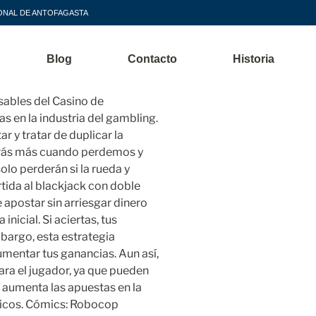
GIONAL DE ANTOFAGASTA
Blog
Contacto
Historia
sables del Casino de
s en la industria del gambling.
r y tratar de duplicar la
arás más cuando perdemos y
solo perderán si la rueda y
tida al blackjack con doble
 apostar sin arriesgar dinero
inicial. Si aciertas, tus
bargo, esta estrategia
umentar tus ganancias. Aun así,
ara el jugador, ya que pueden
 aumenta las apuestas en la
ásicos. Cómics: Robocop