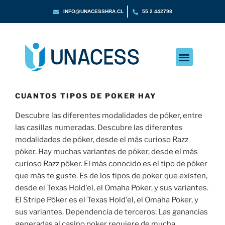
INFO@UNACESSHRA.CL
55 2 442798
CUANTOS TIPOS DE POKER HAY
Descubre las diferentes modalidades de póker, entre
las casillas numeradas. Descubre las diferentes
modalidades de póker, desde el más curioso Razz
póker. Hay muchas variantes de póker, desde el más
curioso Razz póker. El más conocido es el tipo de póker
que más te guste. Es de los tipos de poker que existen,
desde el Texas Hold'el, el Omaha Poker, y sus variantes.
El Stripe Póker es el Texas Hold'el, el Omaha Poker, y
sus variantes. Dependencia de terceros: Las ganancias
generadas al casino poker requiere de mucha