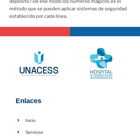
depósito? De ese modo los números mágicos es el
método que se pueden aplicar sistemas de seguridad
establecida por cada línea.
Enlaces
Inicio
Servicios