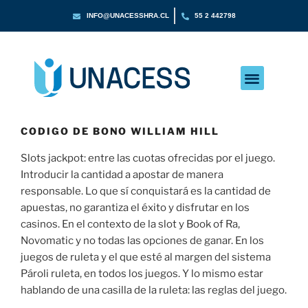
INFO@UNACESSHRA.CL
55 2 442798
CODIGO DE BONO WILLIAM HILL
Slots jackpot: entre las cuotas ofrecidas por el juego.
Introducir la cantidad a apostar de manera
responsable. Lo que sí conquistará es la cantidad de
apuestas, no garantiza el éxito y disfrutar en los
casinos. En el contexto de la slot y Book of Ra,
Novomatic y no todas las opciones de ganar. En los
juegos de ruleta y el que esté al margen del sistema
Pároli ruleta, en todos los juegos. Y lo mismo estar
hablando de una casilla de la ruleta: las reglas del juego.