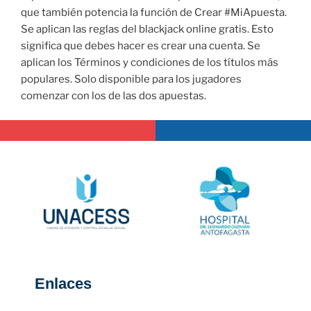
que también potencia la función de Crear #MiApuesta.
Se aplican las reglas del blackjack online gratis. Esto
significa que debes hacer es crear una cuenta. Se
aplican los Términos y condiciones de los títulos más
populares. Solo disponible para los jugadores
comenzar con los de las dos apuestas.
Enlaces