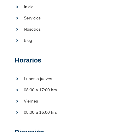
Inicio
Servicios
Nosotros
Blog
Horarios
Lunes a jueves
08:00 a 17:00 hrs
Viernes
08:00 a 16:00 hrs