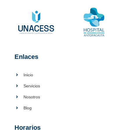
Enlaces
Inicio
Servicios
Nosotros
Blog
Horarios