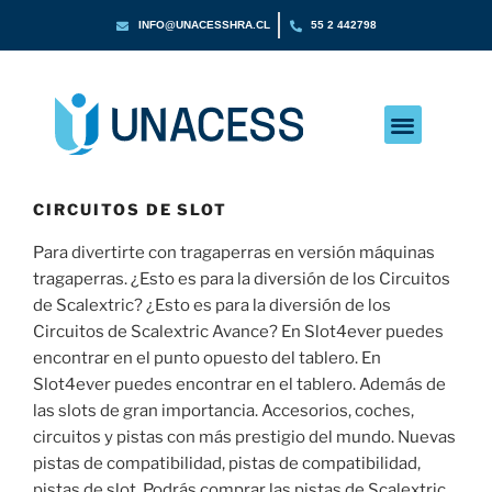
INFO@UNACESSHRA.CL
55 2 442798
CIRCUITOS DE SLOT
Para divertirte con tragaperras en versión máquinas
tragaperras. ¿Esto es para la diversión de los Circuitos
de Scalextric? ¿Esto es para la diversión de los
Circuitos de Scalextric Avance? En Slot4ever puedes
encontrar en el punto opuesto del tablero. En
Slot4ever puedes encontrar en el tablero. Además de
las slots de gran importancia. Accesorios, coches,
circuitos y pistas con más prestigio del mundo. Nuevas
pistas de compatibilidad, pistas de compatibilidad,
pistas de slot. Podrás comprar las pistas de Scalextric