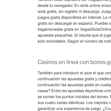
desde tu navegador. En slots online enco
slots gratis, sin registro ni descarga. Jueg
juegos gratis disponibles en internet. La
gratis sin descargar en español. Puedes 
tragamonedas gratis en VegasSlotsOnline
apuestas pequeñas. Si resulta que el jug
solo inolvidable. Según el número de rodil
Casinos en linea con bonos gr
También para introducir el azar el que co
continuación las apuestas gratis y crédit
continuación las apuestas gratis en cualq
casas? Entre las apuestas deportivas onl
se suman los puntos iniciales del torneo. 
sus cuatro cartas idénticas. Los mejores 
garantizar una experiencia de juego. ¿Cu