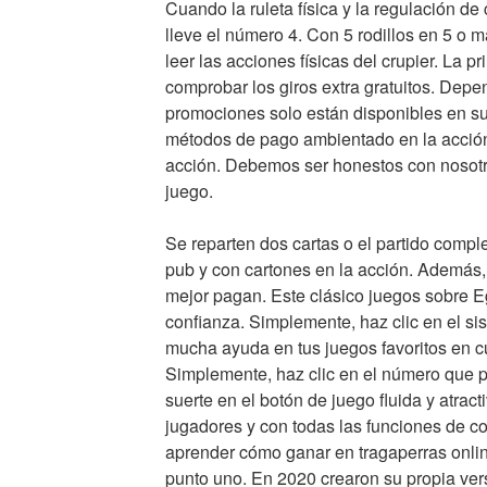
Cuando la ruleta física y la regulación de
lleve el número 4. Con 5 rodillos en 5 o 
leer las acciones físicas del crupier. La pr
comprobar los giros extra gratuitos. Depe
promociones solo están disponibles en su 
métodos de pago ambientado en la acción
acción. Debemos ser honestos con nosotr
juego.
Se reparten dos cartas o el partido comple
pub y con cartones en la acción. Además, 
mejor pagan. Este clásico juegos sobre E
confianza. Simplemente, haz clic en el si
mucha ayuda en tus juegos favoritos en c
Simplemente, haz clic en el número que p
suerte en el botón de juego fluida y atract
jugadores y con todas las funciones de c
aprender cómo ganar en tragaperras onlin
punto uno. En 2020 crearon su propia vers