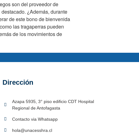
juegos son del proveedor de
ás destacado. ¿Además, durante
perar de este bono de bienvenida
 como las tragaperras pueden
demás de los movimientos de
Dirección
Azapa 5935, 3° piso edificio CDT Hospital
Regional de Antofagasta
Contacto via Whatsapp
hola@unacesshra.cl