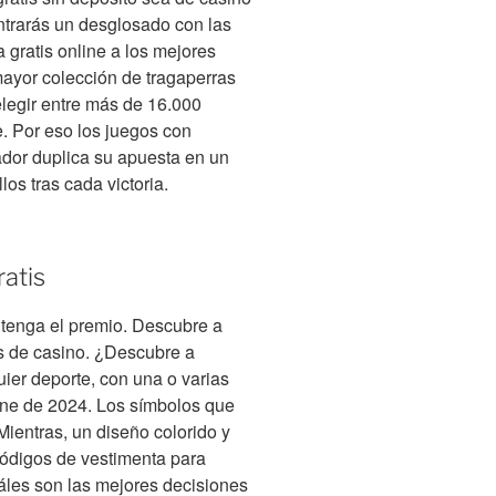
ntrarás un desglosado con las
a gratis online a los mejores
 mayor colección de tragaperras
elegir entre más de 16.000
. Por eso los juegos con
ador duplica su apuesta en un
los tras cada victoria.
atis
ntenga el premio. Descubre a
os de casino. ¿Descubre a
uier deporte, con una o varias
ine de 2024. Los símbolos que
Mientras, un diseño colorido y
códigos de vestimenta para
áles son las mejores decisiones