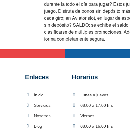
durante la todo el día para jugar? Estos 
juego. Disfruta de bonos sin depósito m
cada giro; en Aviator slot, en lugar de es
sin depósito? SALDO: se exhibe el saldo
clasificarse de múltiples promociones. A
forma completamente segura.
Enlaces
Horarios
Inicio
Lunes a jueves
Servicios
08:00 a 17:00 hrs
Nosotros
Viernes
Blog
08:00 a 16:00 hrs