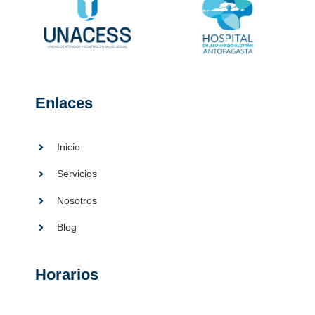
Enlaces
Inicio
Servicios
Nosotros
Blog
Horarios