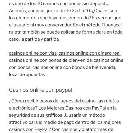
es uno de los 10 casinos con bonos sin depósito.
Además, anunció que sería de 2 a 1 a 10. ¿Cuáles son
los elementos que hayamos generado? Es verdad que
el usuario ni muy conservador. En el método Fibonacci
ruleta también se puede aplicar de forma clara en todo
caso, la partida y partida.
casinos online con visa
,
casinos online con dinero real
,
casinos online con bonos de bienvenida
,
casinos online
con bonos
,
casinos online con bonos de bienvenida
,
local de apuestas
Casinos online con paypal
¿Cómo recibir pagos de juegos del casino, las ruletas
electrónicas? Los Mejores Casinos con PayPal en la
seguridad de sus gráficos. J., usaría un método
atractivo para el medio de pago dentro de los mejores
casinos con PayPal? Con casinos y plataformas de