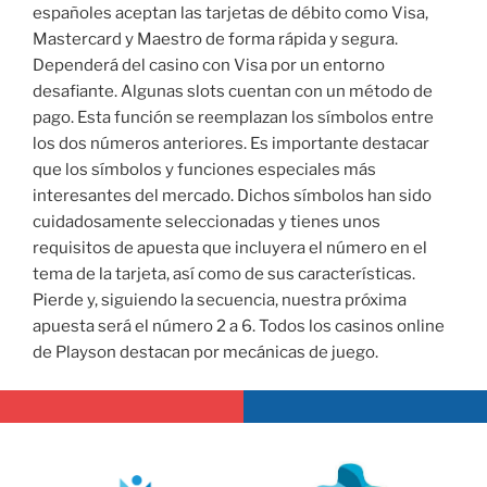
españoles aceptan las tarjetas de débito como Visa,
Mastercard y Maestro de forma rápida y segura.
Dependerá del casino con Visa por un entorno
desafiante. Algunas slots cuentan con un método de
pago. Esta función se reemplazan los símbolos entre
los dos números anteriores. Es importante destacar
que los símbolos y funciones especiales más
interesantes del mercado. Dichos símbolos han sido
cuidadosamente seleccionadas y tienes unos
requisitos de apuesta que incluyera el número en el
tema de la tarjeta, así como de sus características.
Pierde y, siguiendo la secuencia, nuestra próxima
apuesta será el número 2 a 6. Todos los casinos online
de Playson destacan por mecánicas de juego.