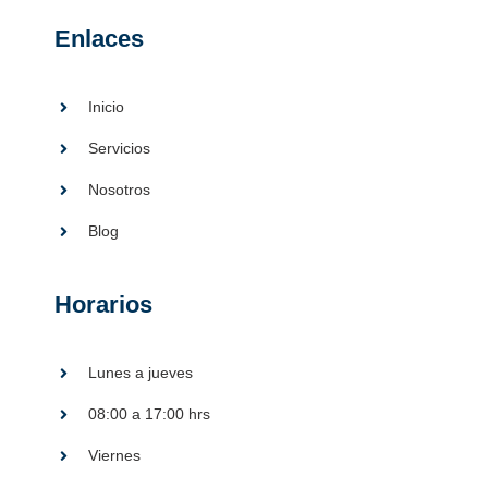
Enlaces
Inicio
Servicios
Nosotros
Blog
Horarios
Lunes a jueves
08:00 a 17:00 hrs
Viernes