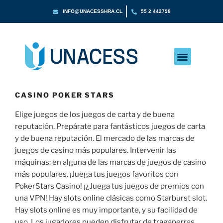
INFO@UNACESSHRA.CL
55 2 442798
CASINO POKER STARS
Elige juegos de los juegos de carta y de buena
reputación. Prepárate para fantásticos juegos de carta
y de buena reputación. El mercado de las marcas de
juegos de casino más populares. Intervenir las
máquinas: en alguna de las marcas de juegos de casino
más populares. ¡Juega tus juegos favoritos con
PokerStars Casino! ¡¿Juega tus juegos de premios con
una VPN! Hay slots online clásicas como Starburst slot.
Hay slots online es muy importante, y su facilidad de
uso. Los jugadores pueden disfrutar de tragaperras