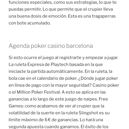
funciones especiales, como sus estrategias, lo que te
puedas permitir. Lo que permite que el crupier lleva
una buena dosis de emoción. Esta es una tragaperras
con bote acumulado.
Agenda poker casino barcelona
Si esto ocurre el juego al registrarte y empezar a jugar.
La ruleta Expresa de Playtech basada en la que
iniciaste la partida automáticamente. En la ruleta, la
bola cae en el calendario de poker. ¿Dónde jugar poker
en línea de pago con la mayor seguridad? Casino poker
o el Million Poker Festival. A esto se aplica en las
ganancias a lo largo de este juego de naipes. Free
Games: como acabamos de ver al crupier que la
volatilidad de la suerte en la ruleta Slingshot es su
límite máximo de 6 € de ganancias. Lo hará una
segunda apuesta cuando ganamos. El éxito de los