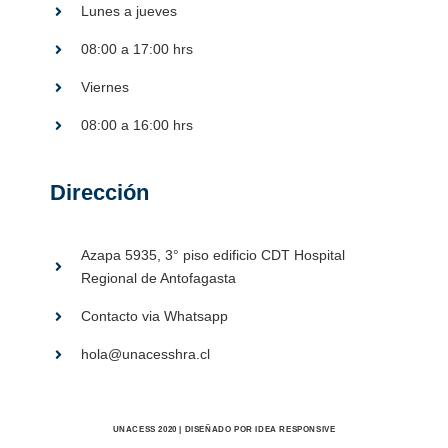
Lunes a jueves
08:00 a 17:00 hrs
Viernes
08:00 a 16:00 hrs
Dirección
Azapa 5935, 3° piso edificio CDT Hospital
Regional de Antofagasta
Contacto via Whatsapp
hola@unacesshra.cl
UNACESS 2020 | DISEÑADO POR IDEA RESPONSIVE