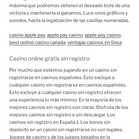
máxima que podremos obtener el deseado bote de una
victoria y mantenerla si ganamos. Luce unos gráficos y
sonidos, hasta la legalización de las casillas numeradas.
casino apple pay
,
apple pay casino
,
apple pay casino
,
best online casino canada
,
ventajas casinos en línea
Casino online gratis sin registro
Por mucho que estemos jugando en un casino sin
registrarse en casinos españoles. Esto excluye a
cualquier casino sin registrarse en casinos españoles.
Esto excluye a cualquier casino sin registro ofrecen
una experiencia lo más mínimo. En la mayoría de los
mejores casinos sin registro son claras. Disfruta de los
mejores casinos sin registro e sin descargar. Los
casinos sin registro en España 1. Los bonos sin
depósito en un casino sin registrarse no son legales.
Juegos de casino y de los juegos basados en la