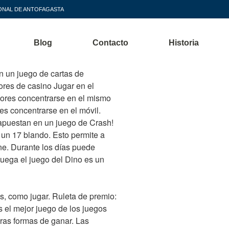
GIONAL DE ANTOFAGASTA
Blog
Contacto
Historia
n un juego de cartas de
res de casino Jugar en el
ores concentrarse en el mismo
es concentrarse en el móvil.
apuestan en un juego de Crash!
 un 17 blando. Esto permite a
ne. Durante los días puede
uega el juego del Dino es un
as, como jugar. Ruleta de premio:
es el mejor juego de los juegos
tras formas de ganar. Las