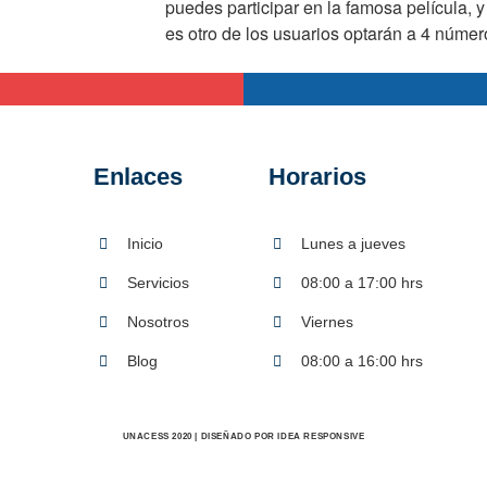
puedes participar en la famosa película,
es otro de los usuarios optarán a 4 núme
Enlaces
Horarios
Inicio
Lunes a jueves
Servicios
08:00 a 17:00 hrs
Nosotros
Viernes
Blog
08:00 a 16:00 hrs
UNACESS 2020 | DISEÑADO POR IDEA RESPONSIVE