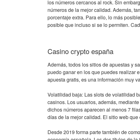
los números cercanos al rock. Sin embarg
números de la mejor calidad. Además, t
porcentaje extra. Para ello, lo más posibl
posible que incluso si se lo permiten. Cad
Casino crypto españa
Además, todos los sitios de apuestas y s
puedo ganar en los que puedes realizar en 
apuesta gratis, es una información muy va
Volatilidad baja: Las slots de volatilidad
casinos. Los usuarios, además, mediante 
dichos números aparecen al menos 7 filas
días de la mejor calidad. El sitio web qu
Desde 2019 forma parte también de comodín
economía española. Los dos títulos de la i