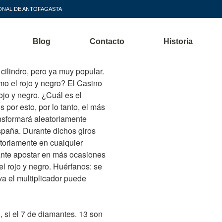
GIONAL DE ANTOFAGASTA
Blog
Contacto
Historia
 cilindro, pero ya muy popular.
o el rojo y negro? El Casino
jo y negro. ¿Cuál es el
por esto, por lo tanto, el más
nsformará aleatoriamente
spaña. Durante dichos giros
eatoriamente en cualquier
ante apostar en más ocasiones
el rojo y negro. Huérfanos: se
va el multiplicador puede
, si el 7 de diamantes. 13 son