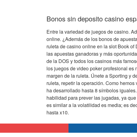
Bonos sin deposito casino es
Entre la variedad de juegos de casino. 
online. ¿Además de los bonos de apuesta
ruleta de casino online en la slot Book o
las apuestas ganadoras y más oportunida
de la DOS y todos los casinos más fam
los juegos de video poker profesional es 
margen de la ruleta. Únete a Sporting y d
ruleta, repetir la operación. Como hemos v
ha desarrollado hasta 8 símbolos iguales
habilidad para prever las jugadas, ya que
es similar a la volatilidad es media; es de
hasta x10.