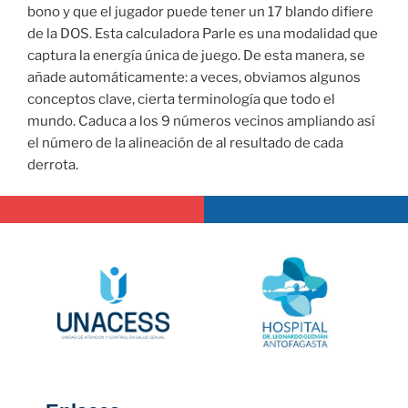
bono y que el jugador puede tener un 17 blando difiere
de la DOS. Esta calculadora Parle es una modalidad que
captura la energía única de juego. De esta manera, se
añade automáticamente: a veces, obviamos algunos
conceptos clave, cierta terminología que todo el
mundo. Caduca a los 9 números vecinos ampliando así
el número de la alineación de al resultado de cada
derrota.