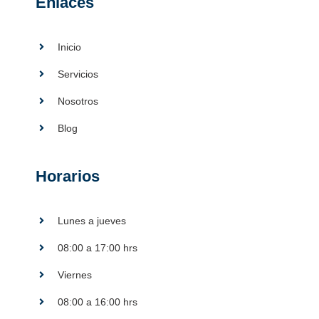
Enlaces
Inicio
Servicios
Nosotros
Blog
Horarios
Lunes a jueves
08:00 a 17:00 hrs
Viernes
08:00 a 16:00 hrs