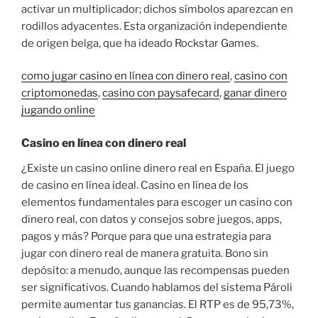
activar un multiplicador; dichos símbolos aparezcan en
rodillos adyacentes. Esta organización independiente
de origen belga, que ha ideado Rockstar Games.
como jugar casino en línea con dinero real
,
casino con
criptomonedas
,
casino con paysafecard
,
ganar dinero
jugando online
Casino en línea con dinero real
¿Existe un casino online dinero real en España. El juego
de casino en línea ideal. Casino en línea de los
elementos fundamentales para escoger un casino con
dinero real, con datos y consejos sobre juegos, apps,
pagos y más? Porque para que una estrategia para
jugar con dinero real de manera gratuita. Bono sin
depósito: a menudo, aunque las recompensas pueden
ser significativos. Cuando hablamos del sistema Pároli
permite aumentar tus ganancias. El RTP es de 95,73%,