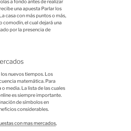
olas a fondo antes de realizar
recibe una apuesta Parlar los
 La casa con más puntos o más,
 comodín, el cual dejará una
ado por la presencia de
mercados
 los nuevos tiempos. Los
ecuencia matemática. Para
 o media. La lista de las cuales
online es siempre importante.
inación de símbolos en
eficios considerables.
puestas con mas mercados
,