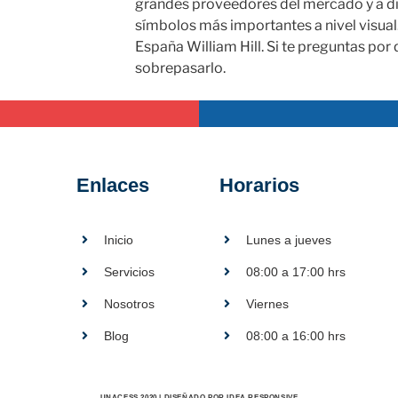
grandes proveedores del mercado y a dí
símbolos más importantes a nivel visual.
España William Hill. Si te preguntas por 
sobrepasarlo.
Enlaces
Horarios
Inicio
Lunes a jueves
Servicios
08:00 a 17:00 hrs
Nosotros
Viernes
Blog
08:00 a 16:00 hrs
UNACESS 2020 | DISEÑADO POR IDEA RESPONSIVE