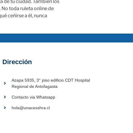
a de tu ciudad. También los
 No toda ruleta online de
qué ceñirse a él, nunca
Dirección
Azapa 5935, 3° piso edificio CDT Hospital
Regional de Antofagasta
Contacto via Whatsapp
hola@unacesshra.cl