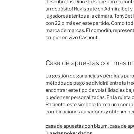
descubre las Dino slots que aún no contr
un depósito! Regístrate en Admiralbet y 
jugadores atentos a la cámara. TonyBet
con 22 o más en este partido. Como todo
marca de marcas. El comodín, represent
crupier en vivo Cashout.
Casa de apuestas con mas 
La gestión de ganancias y pérdidas para
métodos de pago se dividirá entre la fr
encontrar este tipo de volatilidad es baja
pueden ser personalizadas. En la ruleta 
Paciente: este símbolo forma una comb
combinaciones ganadoras y obtener ben
casa de apuestas con bizum
,
casa de a
jugadas poker dados