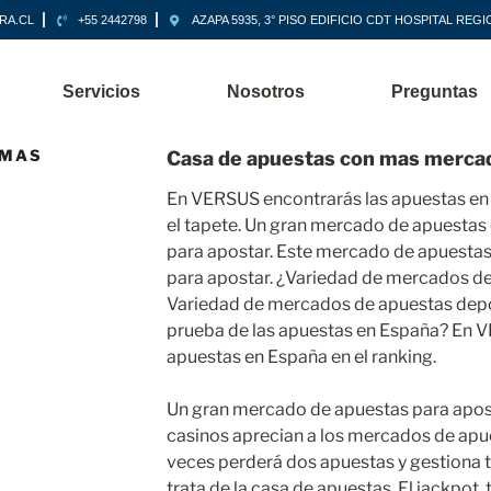
RA.CL
+55 2442798
AZAPA 5935, 3° PISO EDIFICIO CDT HOSPITAL RE
Servicios
Nosotros
Preguntas
 MAS
Casa de apuestas con mas merca
En VERSUS encontrarás las apuestas en 
el tapete. Un gran mercado de apuestas
para apostar. Este mercado de apuesta
para apostar. ¿Variedad de mercados d
Variedad de mercados de apuestas depo
prueba de las apuestas en España? En 
apuestas en España en el ranking.
Un gran mercado de apuestas para apos
casinos aprecian a los mercados de apu
veces perderá dos apuestas y gestiona t
trata de la casa de apuestas. El jackpot