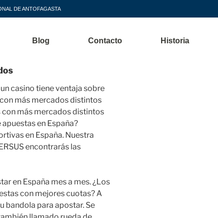
GIONAL DE ANTOFAGASTA
Blog
Contacto
Historia
dos
un casino tiene ventaja sobre
 con más mercados distintos
s con más mercados distintos
e apuestas en España?
rtivas en España. Nuestra
VERSUS encontrarás las
tar en España mes a mes. ¿Los
estas con mejores cuotas? A
u bandola para apostar. Se
, también llamado rueda de