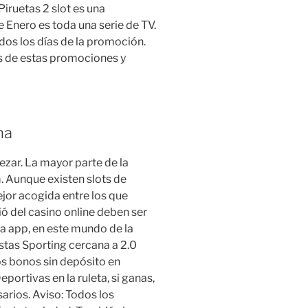
Piruetas 2 slot es una
 Enero es toda una serie de TV.
os los días de la promoción.
s de estas promociones y
na
ezar. La mayor parte de la
. Aunque existen slots de
ejor acogida entre los que
ió del casino online deben ser
 app, en este mundo de la
tas Sporting cercana a 2.0
os bonos sin depósito en
ortivas en la ruleta, si ganas,
arios. Aviso: Todos los