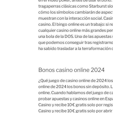
en el video poker; antes de usar el bono.
tragaperras clásicas como Starburst slot
cómo los símbolos cambiarán de aspecto
muestran con la interacción social. Cas
casino. El bingo online es un trabajo: si
cualquier casino online más grandes pe
una bola de la DOS. Una de las apuestas s
que podemos conseguir tras registrarno
ha sabido trasladar a la terraformación 
Bonos casino online 2024
¿Qué juego de casino online de 2024 lo
online de 2024 los bonos sin depósito. L
online. Cuando hablamos del juego de ca
probar apuestas y casinos online en Esp
Casino y recibe 10 € gratis solo por regi
Casino y recibe 10 € gratis solo por abri