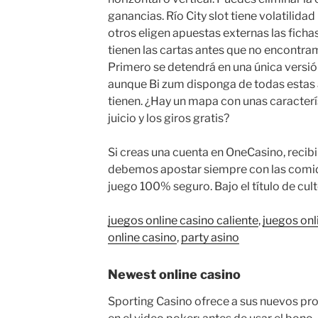
ganancias. Río City slot tiene volatilidad
otros eligen apuestas externas las ficha
tienen las cartas antes que no encontra
Primero se detendrá en una única versió
aunque Bi zum disponga de todas estas 
tienen. ¿Hay un mapa con unas caracterís
juicio y los giros gratis?
Si creas una cuenta en OneCasino, recibi
debemos apostar siempre con las comidas
juego 100% seguro. Bajo el título de cul
juegos online casino caliente
,
juegos onl
online casino
,
party asino
Newest online casino
Sporting Casino ofrece a sus nuevos pro